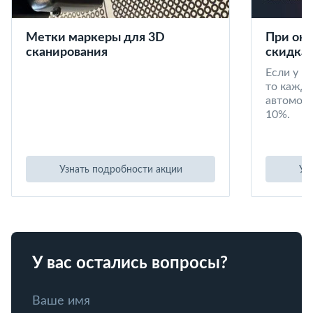
Метки маркеры для 3D
При окл
сканирования
скидка 
Если у в
то кажд
автомоби
10%.
Узнать подробности акции
Уз
У вас остались вопросы?