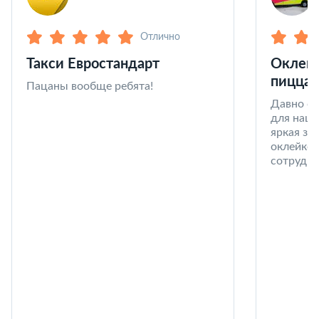
Отлично
Такси Евростандарт
Оклейк
пицца 
Пацаны вообще ребята!
Давно со
для наши
яркая за
оклейке 
сотрудни