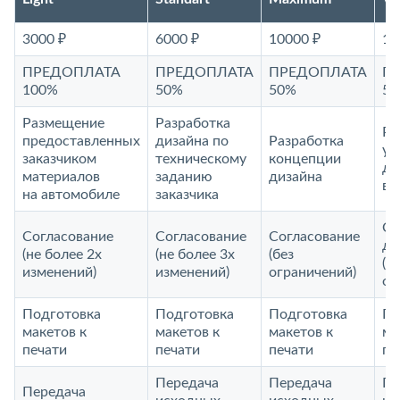
3000 ₽
6000 ₽
10000 ₽
15
ПРЕДОПЛАТА
ПРЕДОПЛАТА
ПРЕДОПЛАТА
П
100%
50%
50%
5
Размещение
Разработка
Ра
предоставленных
дизайна по
Разработка
ун
заказчиком
техническому
концепции
ди
материалов
заданию
дизайна
ви
на автомобиле
заказчика
Со
Согласование
Согласование
Согласование
до
(не более 2х
(не более 3х
(без
(б
изменений)
изменений)
ограничений)
ог
Подготовка
Подготовка
Подготовка
По
макетов к
макетов к
макетов к
ма
печати
печати
печати
пе
Передача
Передача
Пе
Передача