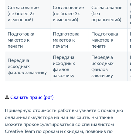
Со
Согласование
Согласование
Согласование
до
(не более 2х
(не более 3х
(без
(б
изменений)
изменений)
ограничений)
ог
Подготовка
Подготовка
Подготовка
По
макетов к
макетов к
макетов к
ма
печати
печати
печати
пе
Передача
Передача
Пе
Передача
исходных
исходных
ис
исходных
файлов
файлов
фа
файлов заказчику
заказчику
заказчику
за
Скачать прайс (pdf)
Примерную стоимость работ вы узнаете с помощью
онлайн-калькулятора на нашем сайте. Вы также
можете проконсультироваться со специалистом
Creative Team по срокам и скидкам, позвонив по