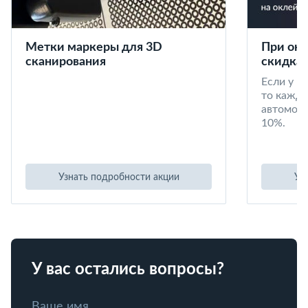
Метки маркеры для 3D
При окл
сканирования
скидка 
Если у в
то кажд
автомоби
10%.
Узнать подробности акции
Уз
У вас остались вопросы?