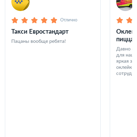
Отлично
Такси Евростандарт
Оклейк
пицца 
Пацаны вообще ребята!
Давно со
для наши
яркая за
оклейке 
сотрудни