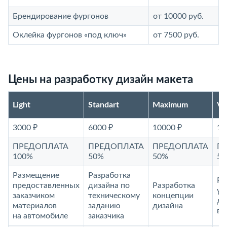
Брендирование фургонов
от 10000 руб.
Оклейка фургонов «под ключ»
от 7500 руб.
Цены на разработку дизайн макета
Light
Standart
Maximum
V
3000 ₽
6000 ₽
10000 ₽
15
ПРЕДОПЛАТА
ПРЕДОПЛАТА
ПРЕДОПЛАТА
П
100%
50%
50%
5
Размещение
Разработка
Ра
предоставленных
дизайна по
Разработка
ун
заказчиком
техническому
концепции
ди
материалов
заданию
дизайна
ви
на автомобиле
заказчика