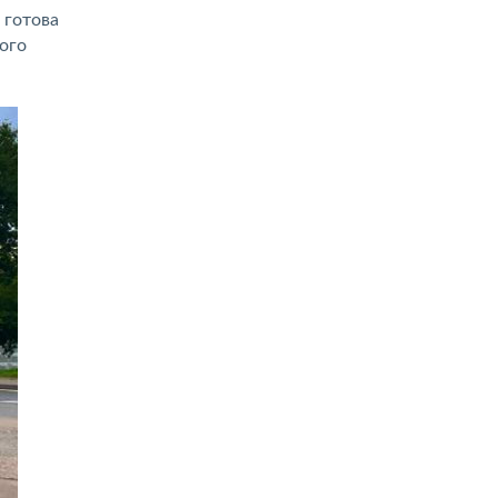
 готова
ого