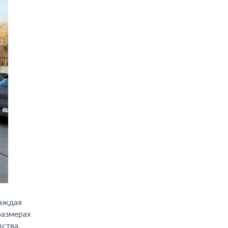
каждая
размерах
ства.