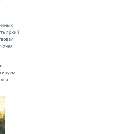
личных
ть яркий
твовал
ключая
е
нтируем
ое и