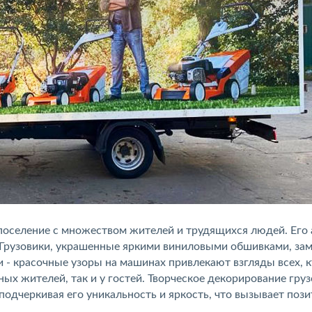
поселение с множеством жителей и трудящихся людей. Его 
 Грузовики, украшенные яркими виниловыми обшивками, за
- красочные узоры на машинах привлекают взгляды всех, к
ных жителей, так и у гостей. Творческое декорирование гру
подчеркивая его уникальность и яркость, что вызывает поз