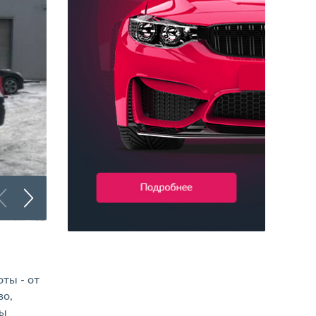
Брендирование грузового транспорта
ты - от
во,
бы