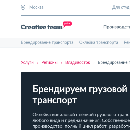
Москва
Для студ
Производст
Брендирование транспорта
Оклейка транспорта
Ре
Услуги
›
Регионы
›
Владивосток
›
Брендирование г
Брендируем грузовой
транспорт
Оклейка виниловой плёнкой грузового тран
любого вида и предназначения. Собственное
производство, полный цикл работ: разработк