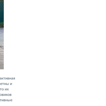
активная
метны и
то их
зовиков
итивные