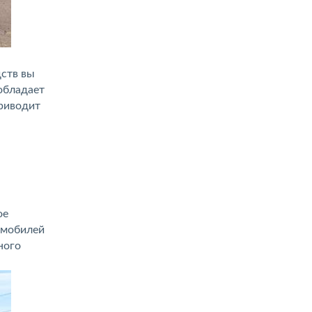
дств вы
обладает
приводит
ое
омобилей
ного