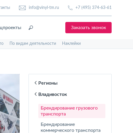
такты
info@vinyl-tm.ru
+7 (495) 374-63-61
цпроекты
Заказать звонок
то
По видам деятельности
Наклейки
Регионы
Владивосток
Брендирование грузового
транспорта
Брендирование
коммерческого транспорта