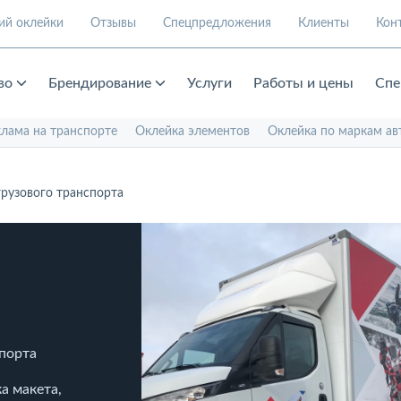
ий оклейки
Отзывы
Спецпредложения
Клиенты
Кон
во
Брендирование
Услуги
Работы и цены
Спе
клама на транспорте
Оклейка элементов
Оклейка по маркам ав
рузового транспорта
спорта
а макета,