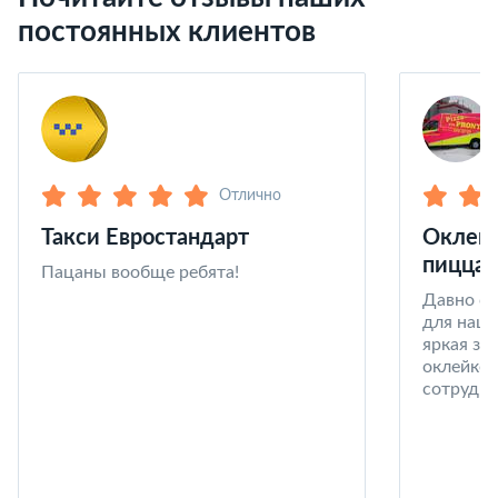
постоянных клиентов
Отлично
Такси Евростандарт
Оклейк
пицца 
Пацаны вообще ребята!
Давно со
для наши
яркая за
оклейке 
сотрудни