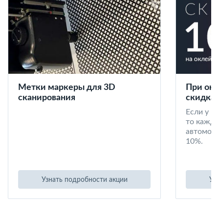
Метки маркеры для 3D
При окл
сканирования
скидка 
Если у в
то кажд
автомоби
10%.
Узнать подробности акции
Уз