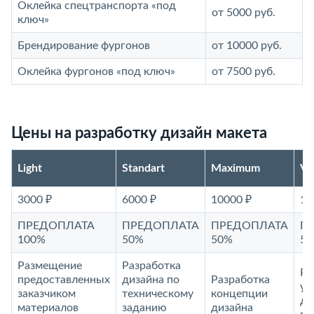
Оклейка спецтранспорта «под
от 5000 руб.
ключ»
Брендирование фургонов
от 10000 руб.
Оклейка фургонов «под ключ»
от 7500 руб.
Цены на разработку дизайн макета
Light
Standart
Maximum
V
3000 ₽
6000 ₽
10000 ₽
15
ПРЕДОПЛАТА
ПРЕДОПЛАТА
ПРЕДОПЛАТА
П
100%
50%
50%
5
Размещение
Разработка
Ра
предоставленных
дизайна по
Разработка
ун
заказчиком
техническому
концепции
ди
материалов
заданию
дизайна