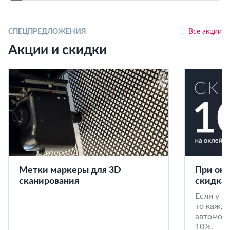
СПЕЦПРЕДЛОЖЕНИЯ
Все акции
Акции и скидки
Метки маркеры для 3D
При окл
сканирования
скидка 
Если у в
то кажд
автомоби
10%.