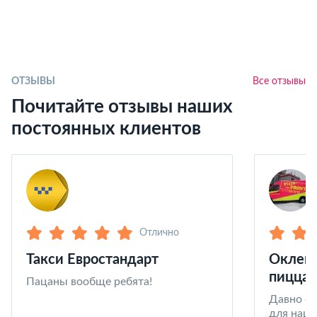
ОТЗЫВЫ
Все отзывы
Почитайте отзывы наших
постоянных клиентов
Отлично
Такси Евростандарт
Оклейк
пицца 
Пацаны вообще ребята!
Давно со
для наши