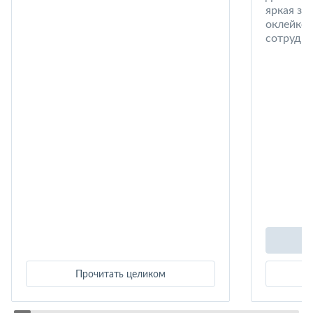
яркая за
оклейке 
сотрудни
Прочитать целиком