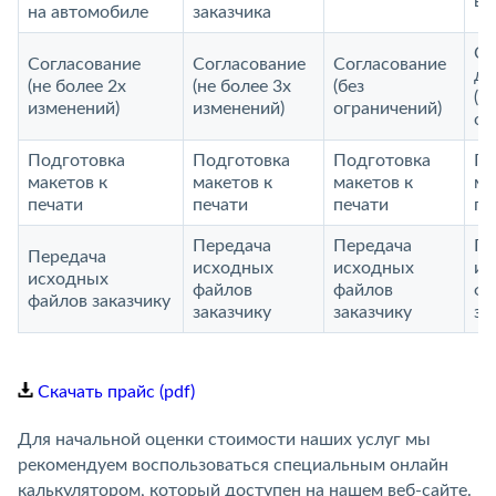
ви
на автомобиле
заказчика
Со
Согласование
Согласование
Согласование
до
(не более 2х
(не более 3х
(без
(б
изменений)
изменений)
ограничений)
ог
Подготовка
Подготовка
Подготовка
По
макетов к
макетов к
макетов к
ма
печати
печати
печати
пе
Передача
Передача
Пе
Передача
исходных
исходных
ис
исходных
файлов
файлов
фа
файлов заказчику
заказчику
заказчику
за
Скачать прайс (pdf)
Для начальной оценки стоимости наших услуг мы
рекомендуем воспользоваться специальным онлайн
калькулятором, который доступен на нашем веб-сайте.