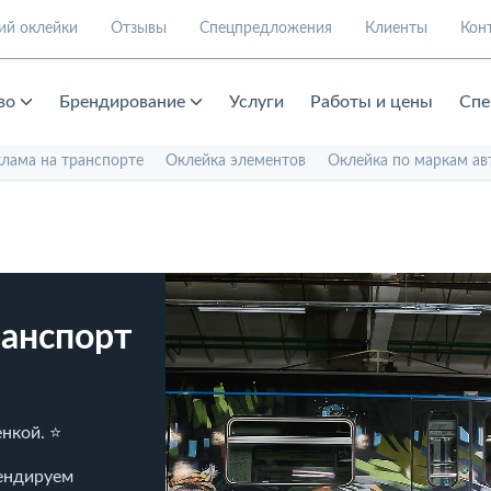
ий оклейки
Отзывы
Спецпредложения
Клиенты
Кон
во
Брендирование
Услуги
Работы и цены
Спе
клама на транспорте
Оклейка элементов
Оклейка по маркам ав
анспорт
нкой. ⭐
рендируем