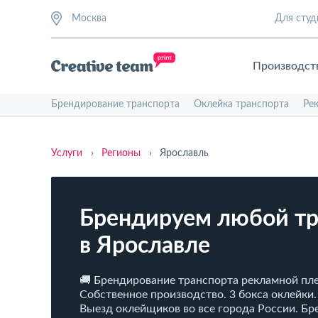
Москва
Для студ
Производст
Брендирование транспорта
Оклейка транспорта
Ре
Услуги
›
Регионы
›
Ярославль
Брендируем любой тр
в Ярославле
🚚 Брендирование транспорта рекламной пле
Собственное производство. 3 бокса оклейки.
Выезд оклейщиков во все города России. Б