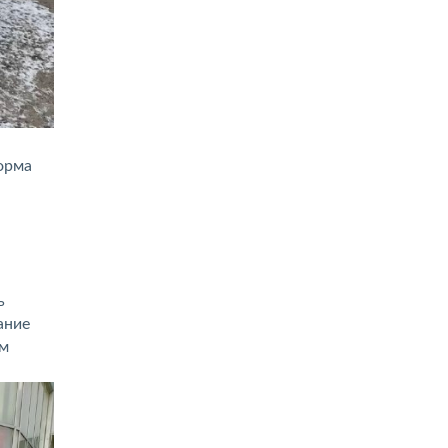
орма
ь
ание
ом