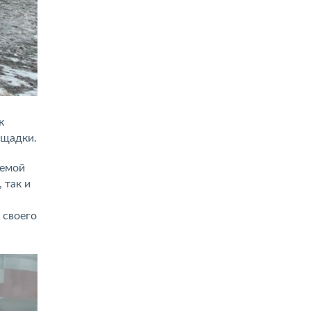
к
ощадки.
аемой
 так и
 своего