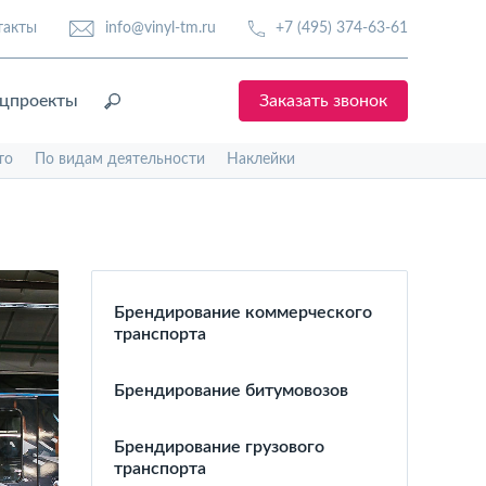
такты
info@vinyl-tm.ru
+7 (495) 374-63-61
цпроекты
Заказать звонок
то
По видам деятельности
Наклейки
Брендирование коммерческого
транспорта
Брендирование битумовозов
Брендирование грузового
транспорта