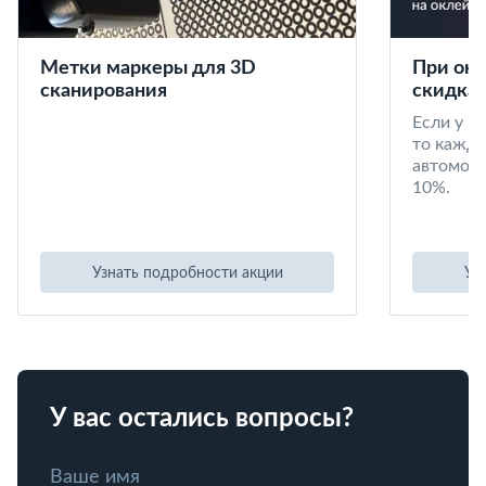
Метки маркеры для 3D
При окл
сканирования
скидка 
Если у в
то кажд
автомоби
10%.
Узнать подробности акции
Уз
У вас остались вопросы?