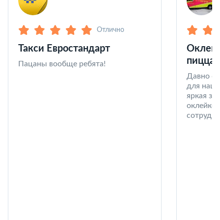
Отлично
Такси Евростандарт
Оклейк
пицца 
Пацаны вообще ребята!
Давно со
для наши
яркая за
оклейке 
сотрудни