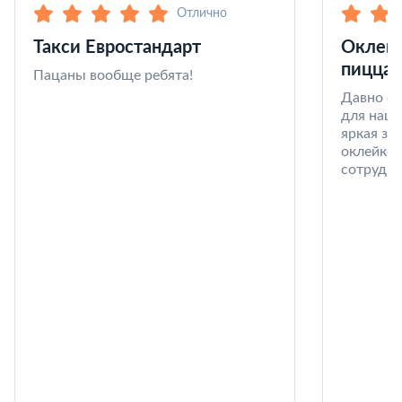
Отлично
Такси Евростандарт
Оклейк
пицца 
Пацаны вообще ребята!
Давно со
для наши
яркая за
оклейке 
сотрудни