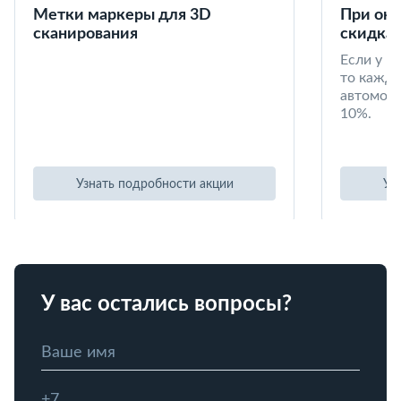
Метки маркеры для 3D
При окл
сканирования
скидка 
Если у в
то кажд
автомоби
10%.
Узнать подробности акции
Уз
У вас остались вопросы?