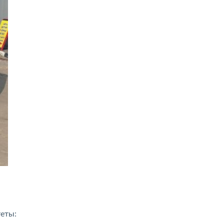
теты: