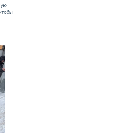
ную
 чтобы