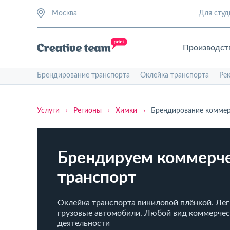
Москва
Для студ
Производст
Брендирование транспорта
Оклейка транспорта
Ре
Услуги
›
Регионы
›
Химки
›
Брендирование коммер
Брендируем коммерч
транспорт
Оклейка транспорта виниловой плёнкой. Лег
грузовые автомобили. Любой вид коммерче
деятельности