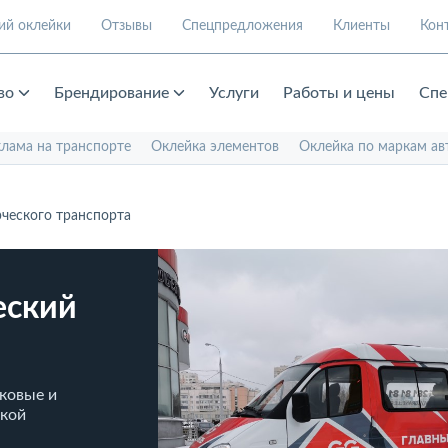
ий оклейки
Отзывы
Спецпредложения
Клиенты
Кон
во
Брендирование
Услуги
Работы и цены
Спе
клама на транспорте
Оклейка элементов
Оклейка по маркам ав
ческого транспорта
еский
ковые и
ской