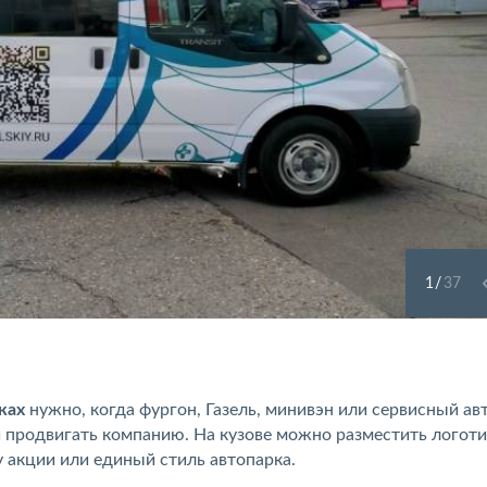
1
/
37
ках
нужно, когда фургон, Газель, минивэн или сервисный а
и продвигать компанию. На кузове можно разместить логоти
у акции или единый стиль автопарка.