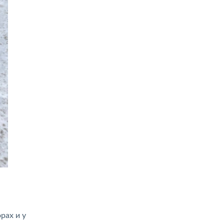
рах и у