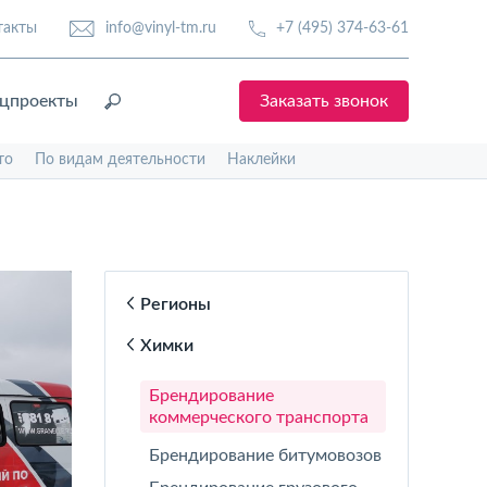
такты
info@vinyl-tm.ru
+7 (495) 374-63-61
цпроекты
Заказать звонок
то
По видам деятельности
Наклейки
Регионы
Химки
Брендирование
коммерческого транспорта
Брендирование битумовозов