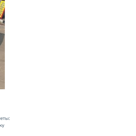
теты:
ку