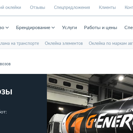
ий оклейки
Отзывы
Спецпредложения
Клиенты
Кон
во
Брендирование
Услуги
Работы и цены
Спе
клама на транспорте
Оклейка элементов
Оклейка по маркам ав
возов
озы
от: