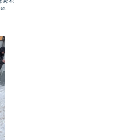
график
ах.