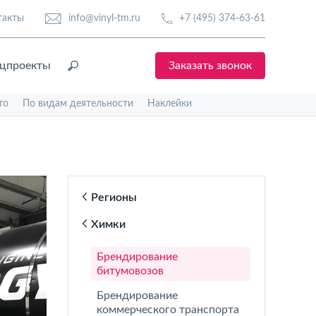
такты
info@vinyl-tm.ru
+7 (495) 374-63-61
цпроекты
Заказать звонок
то
По видам деятельности
Наклейки
Регионы
Химки
Брендирование
битумовозов
Брендирование
коммерческого транспорта