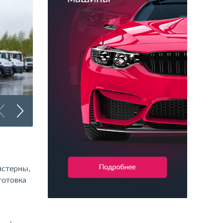
Брендирование битумовозов
истерны,
готовка