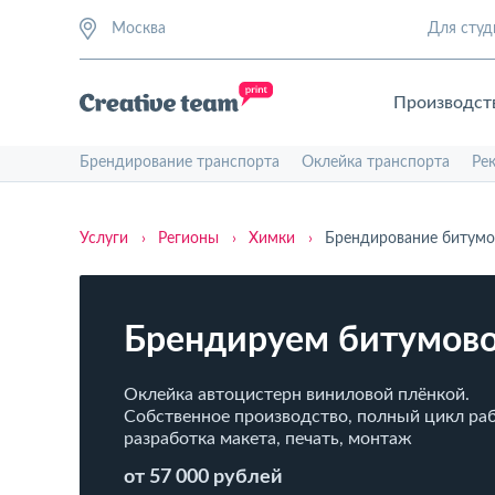
Москва
Для студ
Производст
Брендирование транспорта
Оклейка транспорта
Ре
Услуги
›
Регионы
›
Химки
›
Брендирование битумо
Брендируем битумов
Оклейка автоцистерн виниловой плёнкой.
Собственное производство, полный цикл раб
разработка макета, печать, монтаж
от 57 000 рублей