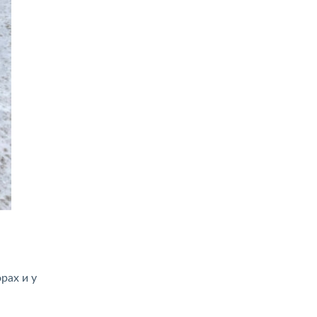
рах и у