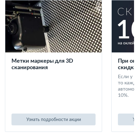
Метки маркеры для 3D
При окл
сканирования
скидка 
Если у в
то кажд
автомоби
10%.
Узнать подробности акции
Уз