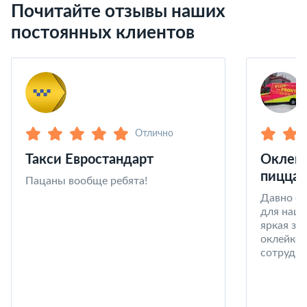
Почитайте отзывы наших
постоянных клиентов
Отлично
Такси Евростандарт
Оклейк
пицца 
Пацаны вообще ребята!
Давно со
для наши
яркая за
оклейке 
сотрудни