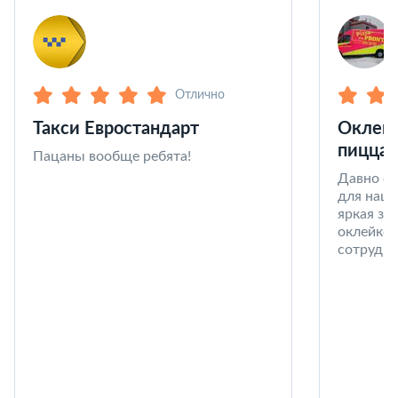
Отлично
Такси Евростандарт
Оклейк
пицца 
Пацаны вообще ребята!
Давно со
для наши
яркая за
оклейке 
сотрудни