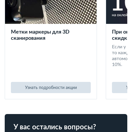
Метки маркеры для 3D
При окл
сканирования
скидка 
Если у в
то кажд
автомоби
10%.
Узнать подробности акции
Уз
У вас остались вопросы?