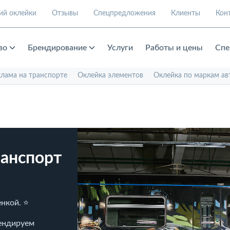
ий оклейки
Отзывы
Спецпредложения
Клиенты
Кон
во
Брендирование
Услуги
Работы и цены
Спе
клама на транспорте
Оклейка элементов
Оклейка по маркам ав
анспорт
нкой. ⭐
рендируем