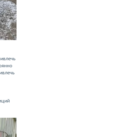
ривлечь
оянно
ивлечь
иций