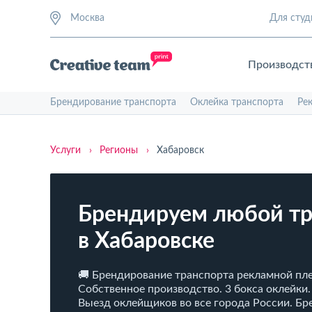
Москва
Для студ
Производст
Брендирование транспорта
Оклейка транспорта
Ре
Услуги
›
Регионы
›
Хабаровск
Брендируем любой тр
в Хабаровске
🚚 Брендирование транспорта рекламной пле
Собственное производство. 3 бокса оклейки.
Выезд оклейщиков во все города России. Б