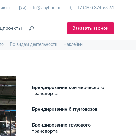
такты
info@vinyl-tm.ru
+7 (495) 374-63-61
цпроекты
Заказать звонок
то
По видам деятельности
Наклейки
Брендирование коммерческого
транспорта
Брендирование битумовозов
Брендирование грузового
транспорта