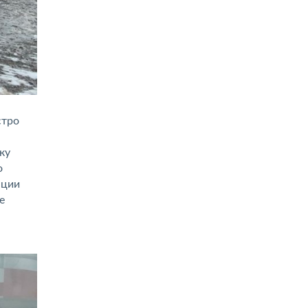
стро
ку
о
ации
е