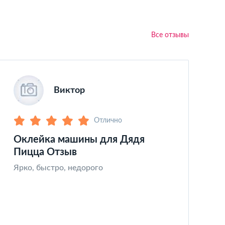
Все отзывы
Виктор
Отлично
Оклейка машины для Дядя
З
Пицца Отзыв
Ч
к
Ярко, быстро, недорого
х
а
т
и
с