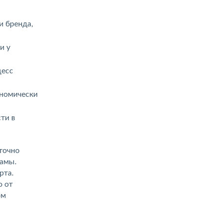
и бренда,
и у
цесс
ономически
ти в
точно
ламы.
рта.
о от
ом