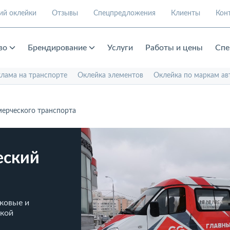
ий оклейки
Отзывы
Спецпредложения
Клиенты
Кон
во
Брендирование
Услуги
Работы и цены
Спе
клама на транспорте
Оклейка элементов
Оклейка по маркам ав
ерческого транспорта
еский
ковые и
ской