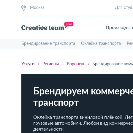
Москва
Для студ
Производст
Брендирование транспорта
Оклейка транспорта
Ре
Услуги
›
Регионы
›
Воронеж
›
Брендирование комм
Брендируем коммерч
транспорт
Оклейка транспорта виниловой плёнкой. Лег
грузовые автомобили. Любой вид коммерче
деятельности