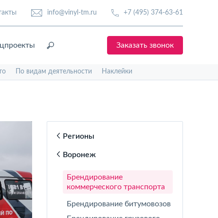
такты
info@vinyl-tm.ru
+7 (495) 374-63-61
цпроекты
Заказать звонок
то
По видам деятельности
Наклейки
Регионы
Воронеж
Брендирование
коммерческого транспорта
Брендирование битумовозов