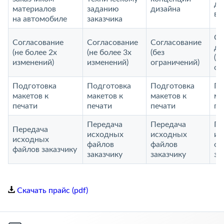
ди
материалов
заданию
дизайна
ви
на автомобиле
заказчика
Со
Согласование
Согласование
Согласование
до
(не более 2х
(не более 3х
(без
(б
изменений)
изменений)
ограничений)
ог
Подготовка
Подготовка
Подготовка
По
макетов к
макетов к
макетов к
ма
печати
печати
печати
пе
Передача
Передача
Пе
Передача
исходных
исходных
ис
исходных
файлов
файлов
фа
файлов заказчику
заказчику
заказчику
за
Скачать прайс (pdf)