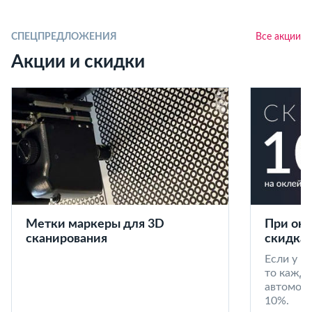
СПЕЦПРЕДЛОЖЕНИЯ
Все акции
Акции и скидки
Метки маркеры для 3D
При окл
сканирования
скидка 
Если у в
то кажд
автомоби
10%.