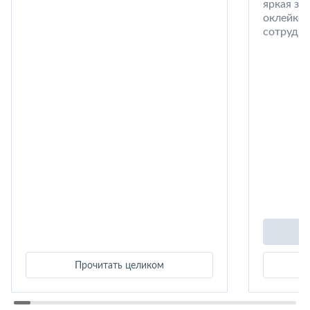
яркая за
оклейке 
сотрудни
Прочитать целиком