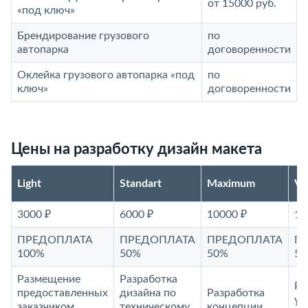
от 15000 руб.
«под ключ»
Брендирование грузового
по
автопарка
договоренности
Оклейка грузового автопарка «под
по
ключ»
договоренности
Цены на разработку дизайн макета
Light
Standart
Maximum
V
3000 ₽
6000 ₽
10000 ₽
15
ПРЕДОПЛАТА
ПРЕДОПЛАТА
ПРЕДОПЛАТА
П
100%
50%
50%
5
Размещение
Разработка
Ра
предоставленных
дизайна по
Разработка
ун
заказчиком
техническому
концепции