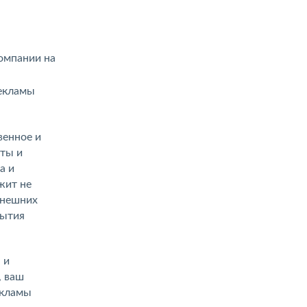
компании на
рекламы
венное и
ты и
а и
жит не
внешних
рытия
 и
, ваш
екламы