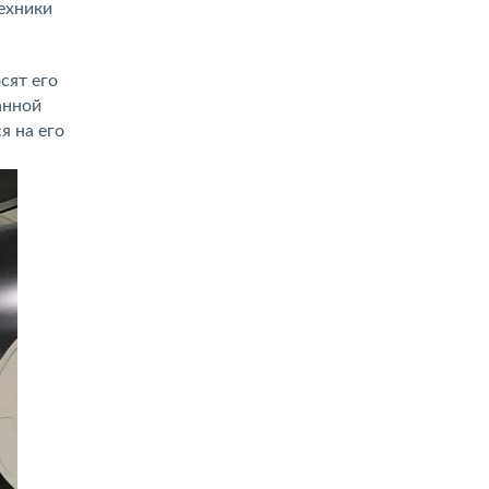
ехники
сят его
анной
я на его