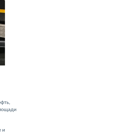
ефть,
площади
 и