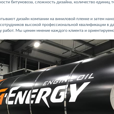
ости битумовоза, сложность дизайна, количество единиц т
тывают дизайн компании на виниловой пленке и затем нано
т сотрудников высокой профессиональной квалификации в д
у работ. Мы ценим мнение каждого клиента и ориентируемс