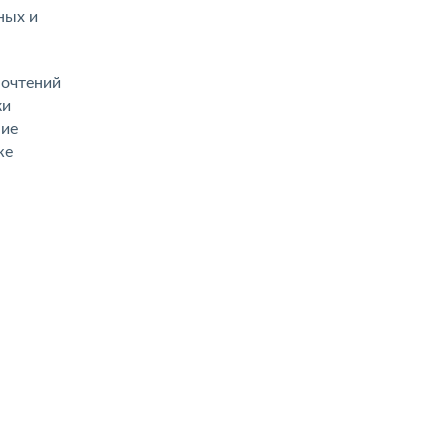
ных и
почтений
ки
ние
же