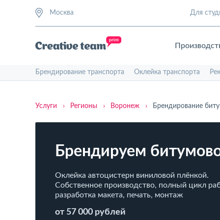
Москва
Для студ
Производст
Брендирование транспорта
Оклейка транспорта
Ре
Услуги
›
Регионы
›
Воронеж
›
Брендирование биту
Брендируем битумов
Оклейка автоцистерн виниловой плёнкой.
Собственное производство, полный цикл раб
разработка макета, печать, монтаж
от 57 000 рублей