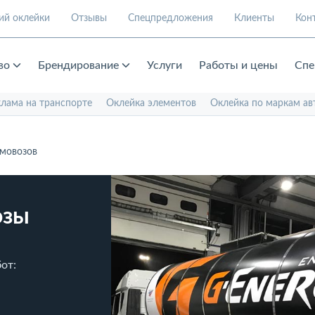
ий оклейки
Отзывы
Спецпредложения
Клиенты
Кон
во
Брендирование
Услуги
Работы и цены
Спе
клама на транспорте
Оклейка элементов
Оклейка по маркам ав
мовозов
озы
от: