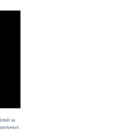
блей за
дуальных