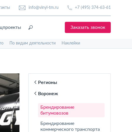
такты
info@vinyl-tm.ru
+7 (495) 374-63-61
цпроекты
Заказать звонок
то
По видам деятельности
Наклейки
Регионы
Воронеж
Брендирование
битумовозов
Брендирование
коммерческого транспорта