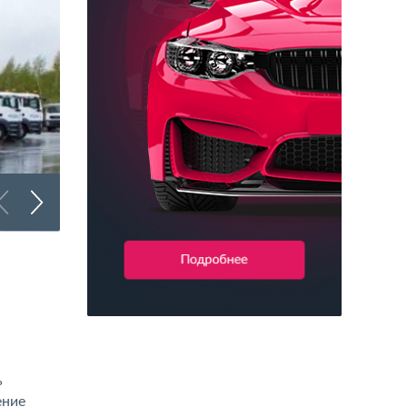
Брендирование битумовозов
ь
ение