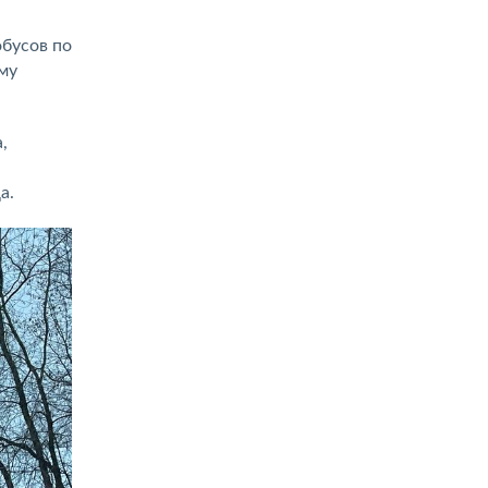
обусов по
му
,
а.