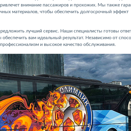
 привлечет внимание пассажиров и прохожих. Мы также гар
ечных материалов, чтобы обеспечить долгосрочный эффект
редложить лучший сервис. Наши специалисты готовы отве
 обеспечить вам идеальный результат. Независимо от спосо
 профессионализм и высокое качество обслуживания.