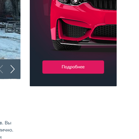
Брендирование автобусов
в. Вы
лично.
и