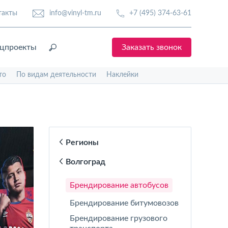
такты
info@vinyl-tm.ru
+7 (495) 374-63-61
цпроекты
Заказать звонок
то
По видам деятельности
Наклейки
Регионы
Волгоград
Брендирование автобусов
Брендирование битумовозов
Брендирование грузового