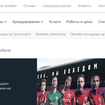
ий оклейки
Отзывы
Спецпредложения
Клиенты
Кон
во
Брендирование
Услуги
Работы и цены
Спе
клама на транспорте
Оклейка элементов
Оклейка по маркам ав
тобусов
 цикл
енки на