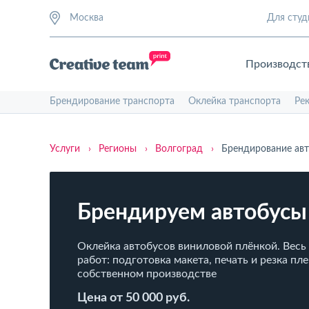
Москва
Для студ
Производст
Брендирование транспорта
Оклейка транспорта
Ре
Услуги
›
Регионы
›
Волгоград
›
Брендирование ав
Брендируем автобусы
Оклейка автобусов виниловой плёнкой. Весь
работ: подготовка макета, печать и резка пл
собственном производстве
Цена от 50 000 руб.