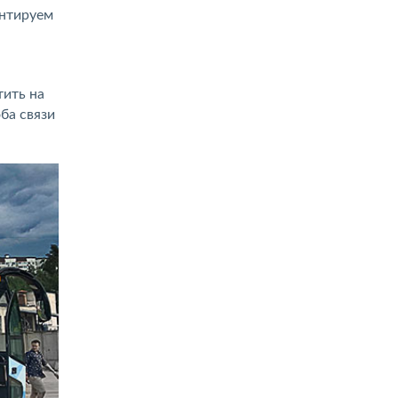
антируем
тить на
ба связи