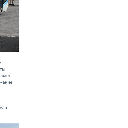
и
уты
ывает
имание
евую