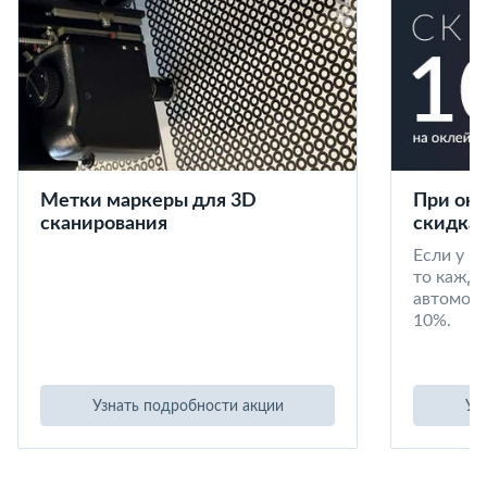
Метки маркеры для 3D
При окл
сканирования
скидка 
Если у в
то кажд
автомоби
10%.
Узнать подробности акции
Уз