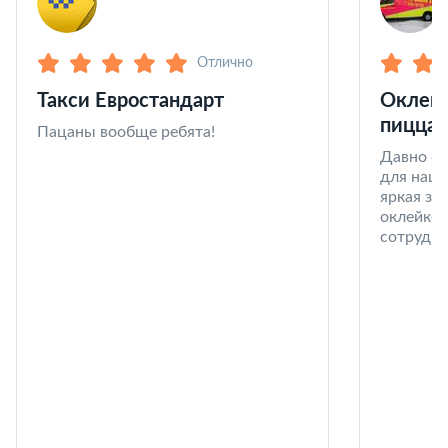
Отлично
Такси Евростандарт
Оклейк
пицца 
Пацаны вообще ребята!
Давно со
для наши
яркая за
оклейке 
сотрудни