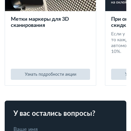
Метки маркеры для 3D
При окл
сканирования
скидка 
Если у в
то кажд
автомоби
10%.
Узнать подробности акции
Уз
У вас остались вопросы?