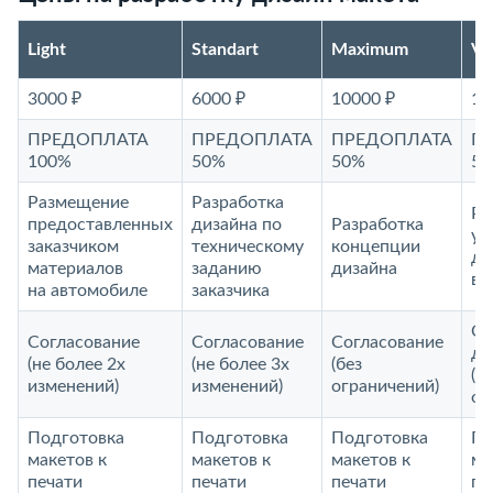
Light
Standart
Maximum
V
3000 ₽
6000 ₽
10000 ₽
15
ПРЕДОПЛАТА
ПРЕДОПЛАТА
ПРЕДОПЛАТА
П
100%
50%
50%
5
Размещение
Разработка
Ра
предоставленных
дизайна по
Разработка
ун
заказчиком
техническому
концепции
ди
материалов
заданию
дизайна
ви
на автомобиле
заказчика
Со
Согласование
Согласование
Согласование
до
(не более 2х
(не более 3х
(без
(б
изменений)
изменений)
ограничений)
ог
Подготовка
Подготовка
Подготовка
По
макетов к
макетов к
макетов к
ма
печати
печати
печати
пе