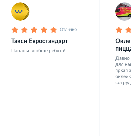
Отлично
Такси Евростандарт
Оклейк
пицца 
Пацаны вообще ребята!
Давно со
для наши
яркая за
оклейке 
сотрудни