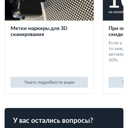
Метки маркеры для 3D
При окл
сканирования
скидка 
Если у в
то кажд
автомоби
10%.
Узнать подробности акции
Уз
У вас остались вопросы?