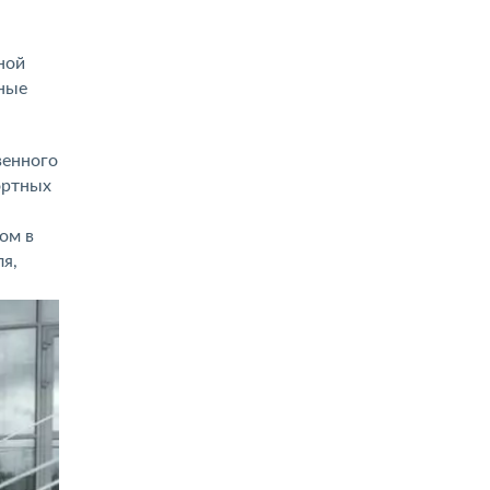
ной
ьные
венного
ортных
ом в
я,