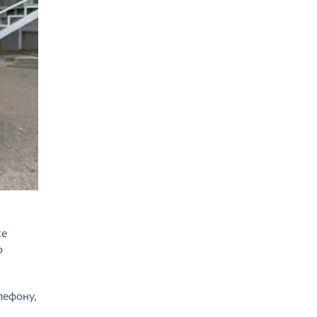
я
же
о
лефону,