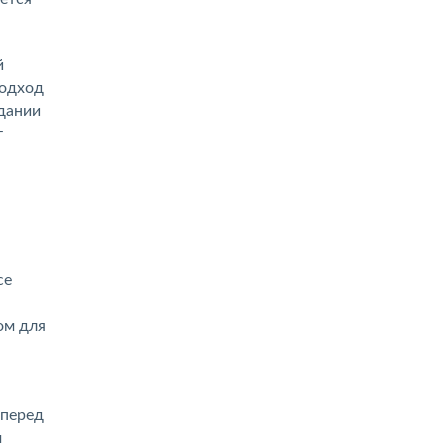
й
подход
здании
т
се
ом для
 перед
м