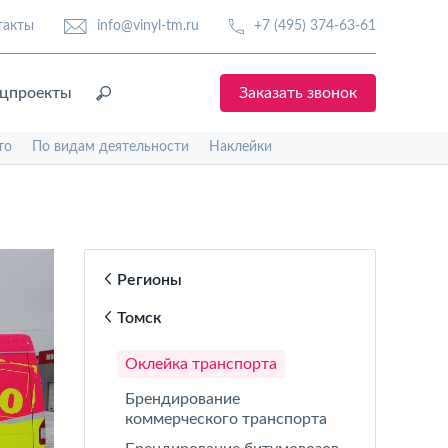
такты
info@vinyl-tm.ru
+7 (495) 374-63-61
цпроекты
Заказать звонок
то
По видам деятельности
Наклейки
Регионы
Томск
Оклейка транспорта
Брендирование
коммерческого транспорта