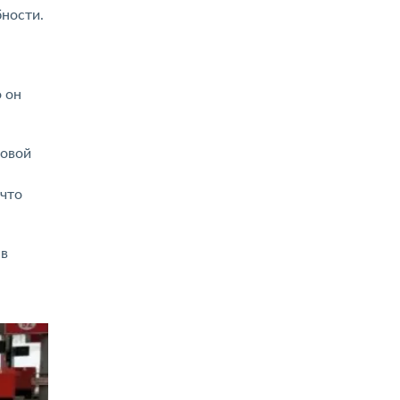
ности.
 он
ловой
 что
 в