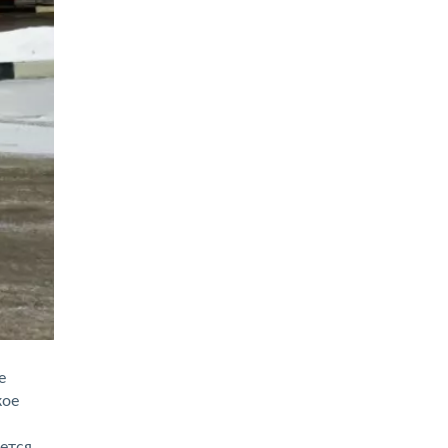
е
кое
ется