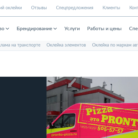
ий оклейки
Отзывы
Спецпредложения
Клиенты
Кон
во
Брендирование
Услуги
Работы и цены
Спе
клама на транспорте
Оклейка элементов
Оклейка по маркам ав