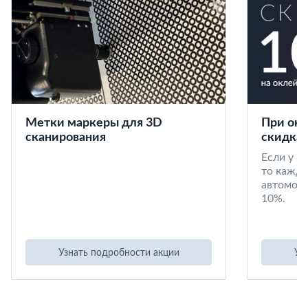
Метки маркеры для 3D
При окл
сканирования
скидка 
Если у в
то кажд
автомоби
10%.
Узнать подробности акции
Уз