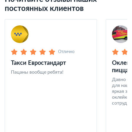
постоянных клиентов
Отлично
Такси Евростандарт
Оклейк
пицца 
Пацаны вообще ребята!
Давно со
для наши
яркая за
оклейке 
сотрудни