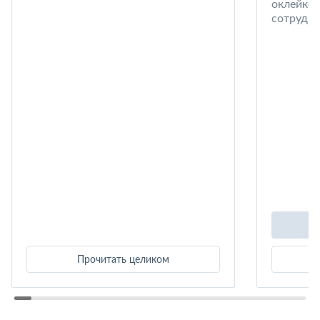
оклейке 
сотрудни
Прочитать целиком