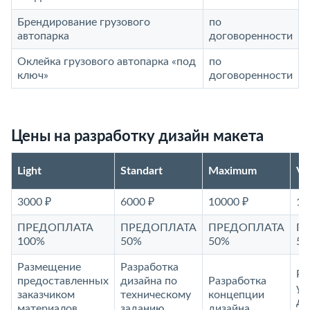
Брендирование грузового
по
автопарка
договоренности
Оклейка грузового автопарка «под
по
ключ»
договоренности
Цены на разработку дизайн макета
Light
Standart
Maximum
V
3000 ₽
6000 ₽
10000 ₽
15
ПРЕДОПЛАТА
ПРЕДОПЛАТА
ПРЕДОПЛАТА
П
100%
50%
50%
5
Размещение
Разработка
Ра
предоставленных
дизайна по
Разработка
ун
заказчиком
техническому
концепции
ди
материалов
заданию
дизайна