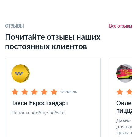
ОТЗЫВЫ
Все отзывы
Почитайте отзывы наших
постоянных клиентов
Отлично
Такси Евростандарт
Оклейк
пицца 
Пацаны вообще ребята!
Давно со
для наши
яркая за