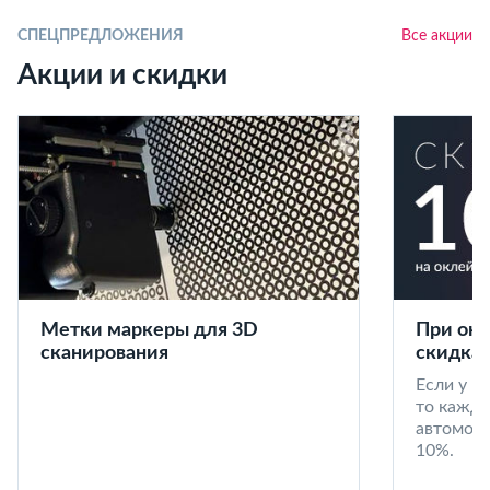
СПЕЦПРЕДЛОЖЕНИЯ
Все акции
Акции и скидки
Метки маркеры для 3D
При окл
сканирования
скидка 
Если у в
то кажд
автомоби
10%.