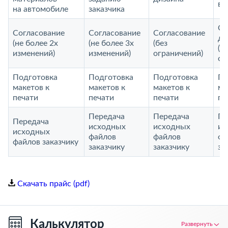
ви
на автомобиле
заказчика
Со
Согласование
Согласование
Согласование
до
(не более 2х
(не более 3х
(без
(б
изменений)
изменений)
ограничений)
ог
Подготовка
Подготовка
Подготовка
По
макетов к
макетов к
макетов к
ма
печати
печати
печати
пе
Передача
Передача
Пе
Передача
исходных
исходных
ис
исходных
файлов
файлов
фа
файлов заказчику
заказчику
заказчику
за
Скачать прайс (pdf)
Калькулятор
Развернуть