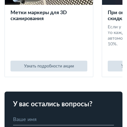
Метки маркеры для 3D
При окл
сканирования
скидка 
Если у в
то кажд
автомоби
10%.
Узнать подробности акции
Уз
У вас остались вопросы?