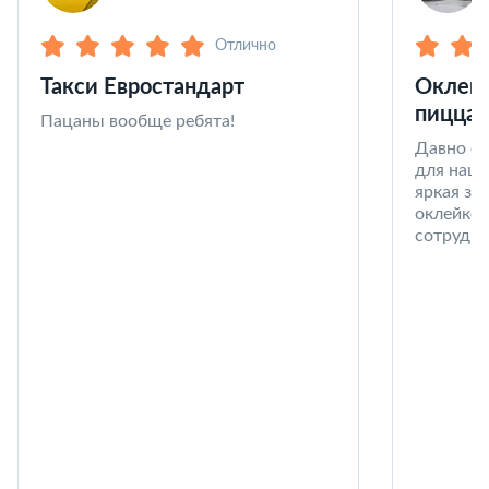
Отлично
Такси Евростандарт
Оклейк
пицца 
Пацаны вообще ребята!
Давно со
для наши
яркая за
оклейке 
сотрудни