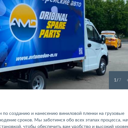
1
/
7
ги по созданию и нанесению виниловой пленки на грузовые
юдение сроков. Мы заботимся обо всех этапах процесса, на
становкой, чтобы обеспечить вам удобство и высокий урове