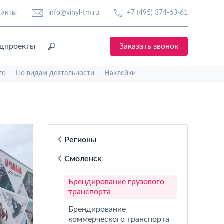
такты
info@vinyl-tm.ru
+7 (495) 374-63-61
цпроекты
Заказать звонок
то
По видам деятельности
Наклейки
Регионы
Смоленск
Брендирование грузового
транспорта
Брендирование
коммерческого транспорта