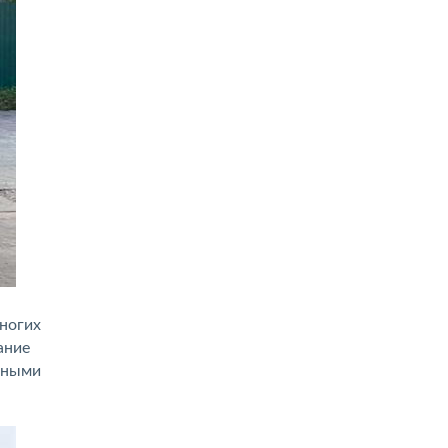
ногих
ание
льными