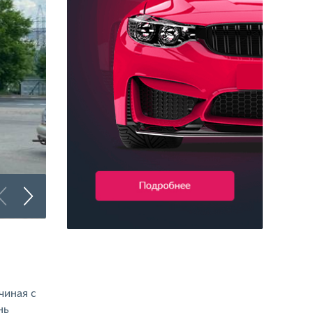
Брендирование грузового транспорта
чиная с
нь