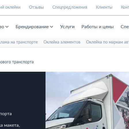
ий оклейки
Отзывы
Спецпредложения
Клиенты
Кон
во
Брендирование
Услуги
Работы и цены
Спе
клама на транспорте
Оклейка элементов
Оклейка по маркам ав
ового транспорта
спорта
а макета,