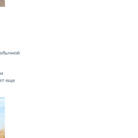
 обычной
ли
ет еще