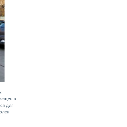
х
мещен в
ся для
волен