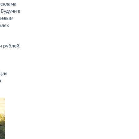
Реклама
 Будучи в
ючевым
илях
ч рублей.
Для
м