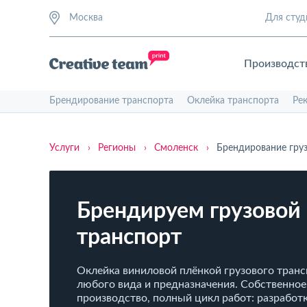
Москва
Для студ
Производст
Брендирование транспорта
Оклейка транспорта
Ре
Услуги
›
Регионы
›
Смоленск
›
Брендирование груз
Брендируем грузовой
транспорт
Оклейка виниловой плёнкой грузового тран
любого вида и предназначения. Собственное
производство, полный цикл работ: разработк