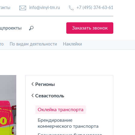
такты
info@vinyl-tm.ru
+7 (495) 374-63-61
цпроекты
Заказать звонок
то
По видам деятельности
Наклейки
Регионы
Севастополь
Оклейка транспорта
Брендирование
коммерческого транспорта