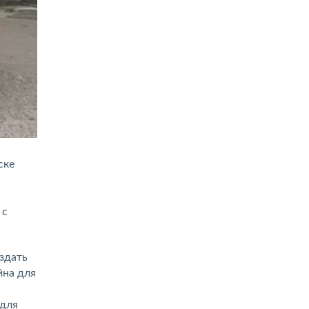
ске
 с
здать
йна для
 для