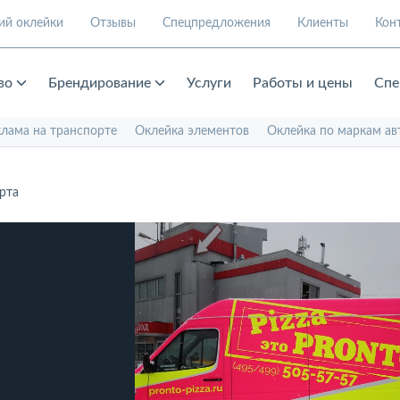
ий оклейки
Отзывы
Спецпредложения
Клиенты
Кон
во
Брендирование
Услуги
Работы и цены
Спе
клама на транспорте
Оклейка элементов
Оклейка по маркам ав
рта