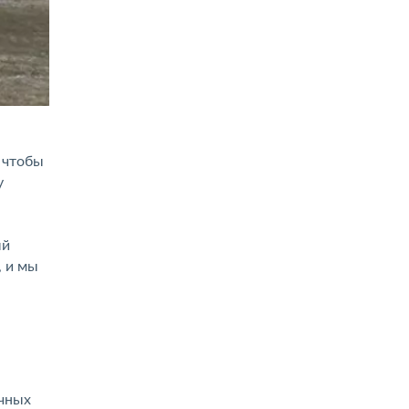
 чтобы
у
ый
, и мы
ичных