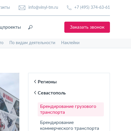
такты
info@vinyl-tm.ru
+7 (495) 374-63-61
цпроекты
Заказать звонок
то
По видам деятельности
Наклейки
Регионы
Севастополь
Брендирование грузового
транспорта
Брендирование
коммерческого транспорта