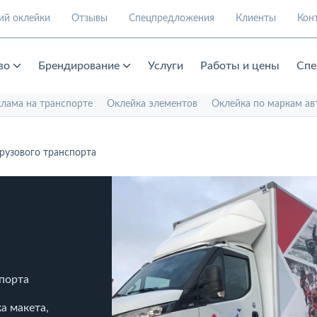
ий оклейки
Отзывы
Спецпредложения
Клиенты
Кон
во
Брендирование
Услуги
Работы и цены
Спе
клама на транспорте
Оклейка элементов
Оклейка по маркам ав
рузового транспорта
спорта
а макета,