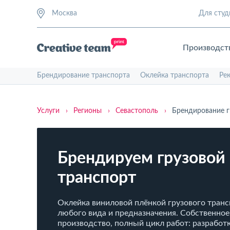
Москва
Для студ
Производст
Брендирование транспорта
Оклейка транспорта
Ре
Услуги
›
Регионы
›
Севастополь
›
Брендирование г
Брендируем грузовой
транспорт
Оклейка виниловой плёнкой грузового тран
любого вида и предназначения. Собственное
производство, полный цикл работ: разработк