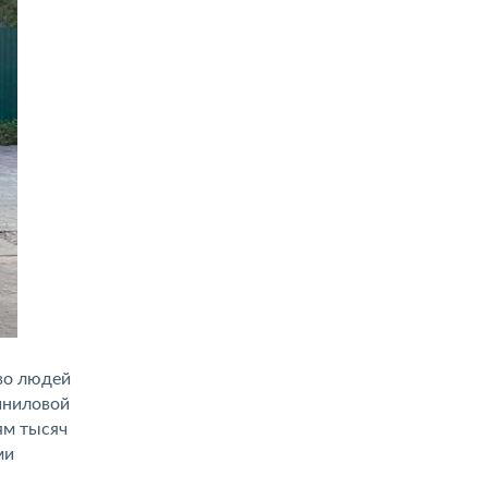
во людей
иниловой
ям тысяч
ми