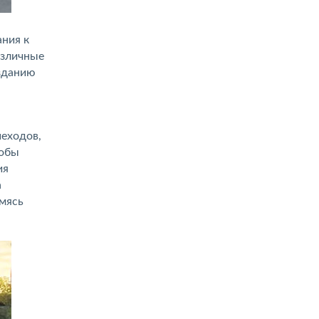
ния к
азличные
озданию
шеходов,
тобы
ия
а
емясь