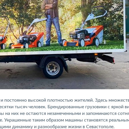
 и постоянно высокой плотностью жителей. Здесь множест
есятки тысяч человек. Брендированные грузовики с яркой в
зы на них не остаются незамеченными и запоминаются сотн
де. Украшенные таким образом машины становятся реальны
ими динамику и разнообразие жизни в Севастополе.