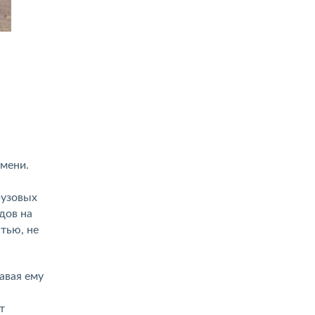
емени.
рузовых
дов на
тью, не
авая ему
т