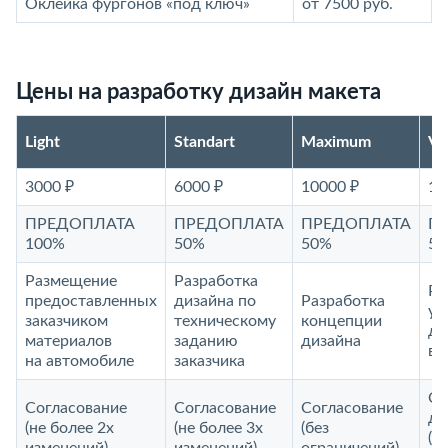
Оклейка фургонов «под ключ»
от 7500 руб.
Цены на разработку дизайн макета
Light
Standart
Maximum
V
3000 ₽
6000 ₽
10000 ₽
15
ПРЕДОПЛАТА
ПРЕДОПЛАТА
ПРЕДОПЛАТА
П
100%
50%
50%
5
Размещение
Разработка
Ра
предоставленных
дизайна по
Разработка
ун
заказчиком
техническому
концепции
ди
материалов
заданию
дизайна
ви
на автомобиле
заказчика
Со
Согласование
Согласование
Согласование
до
(не более 2х
(не более 3х
(без
(б