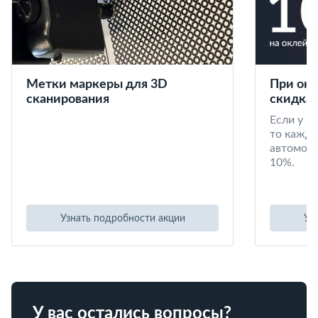
Метки маркеры для 3D
При окл
сканирования
скидка 
Если у в
то кажд
автомоби
10%.
Узнать подробности акции
Уз
У вас остались вопросы?