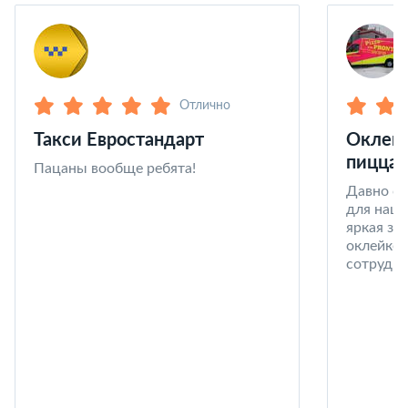
Отлично
Такси Евростандарт
Оклейк
пицца 
Пацаны вообще ребята!
Давно со
для наши
яркая за
оклейке 
сотрудни