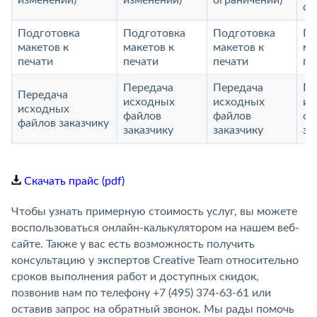
изменений)
изменений)
ограничений)
ог
Подготовка
Подготовка
Подготовка
По
макетов к
макетов к
макетов к
ма
печати
печати
печати
пе
Передача
Передача
Пе
Передача
исходных
исходных
ис
исходных
файлов
файлов
фа
файлов заказчику
заказчику
заказчику
за
Скачать прайс (pdf)
Чтобы узнать примерную стоимость услуг, вы можете
воспользоваться онлайн-калькулятором на нашем веб-
сайте. Также у вас есть возможность получить
консультацию у экспертов Creative Team относительно
сроков выполнения работ и доступных скидок,
позвонив нам по телефону +7 (495) 374-63-61 или
оставив запрос на обратный звонок. Мы рады помочь