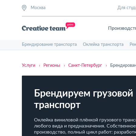
Москва
Для студ
Производст
Брендирование транспорта
Оклейка транспорта
Ре
Услуги
›
Регионы
›
Санкт-Петербург
›
Брендирован
Брендируем грузовой
транспорт
Оклейка виниловой плёнкой грузового тран
любого вида и предназначения. Собственное
производство, полный цикл работ: разработк