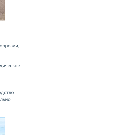
оррозии,
дическое
едство
ельно