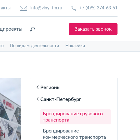
такты
info@vinyl-tm.ru
+7 (495) 374-63-61
цпроекты
Заказать звонок
то
По видам деятельности
Наклейки
Регионы
Санкт-Петербург
Брендирование грузового
транспорта
Брендирование
коммерческого транспорта