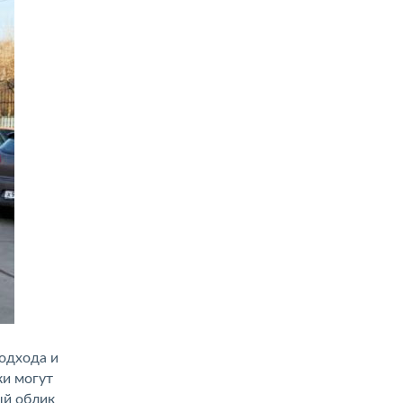
одхода и
ки могут
ый облик