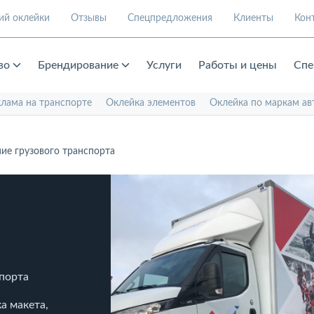
ий оклейки
Отзывы
Спецпредложения
Клиенты
Кон
во
Брендирование
Услуги
Работы и цены
Спе
клама на транспорте
Оклейка элементов
Оклейка по маркам ав
ие грузового транспорта
спорта
а макета,