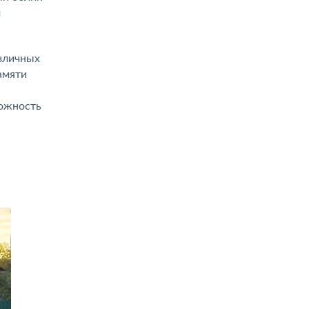
м
зличных
амяти
ложность