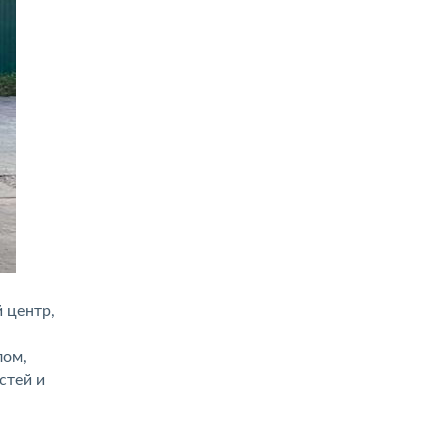
 центр,
лом,
стей и