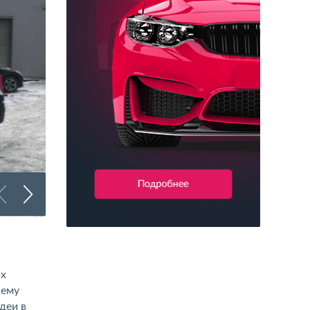
Брендирование грузового транспорта
ах
шему
деи в