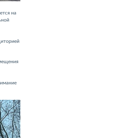
ется на
ьной
диторией
змещения
нимание