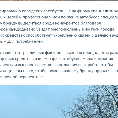
орированию городских автобусов. Наша фирма специализиру
ых целей и профессиональной поклейке автобусов специал
у бренду выделиться среди конкурентов благодаря
орое каждодневно увидят многочисленные жители города.
 средствах способствует укреплению связей с целевой ау
мым для потребителей.
 зависят от различных факторов, включая площадь для ра
ортных средств в вашем парке автобусов. Наша компания
иенту и высокое качество выполнения всех работ, чтобы
ы нацелены на то, чтобы помочь вашему бренду привлечь в
осрочной перспективе.