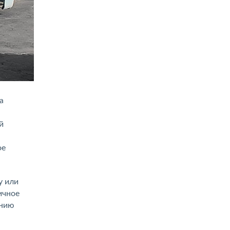
а
й
ое
у или
ичное
ению