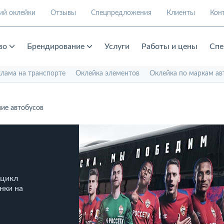
ий оклейки
Отзывы
Спецпредложения
Клиенты
Кон
во
Брендирование
Услуги
Работы и цены
Спе
клама на транспорте
Оклейка элементов
Оклейка по маркам ав
ие автобусов
 цикл
енки на