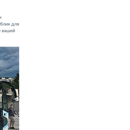
и
блик для
е вашей