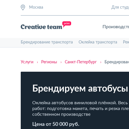
Москва
Для студ
Производст
Брендирование транспорта
Оклейка транспорта
Ре
Услуги
›
Регионы
›
Санкт-Петербург
›
Брендирован
Брендируем автобусы
Оклейка автобусов виниловой плёнкой. Весь
работ: подготовка макета, печать и резка пл
собственном производстве
Цена от 50 000 руб.