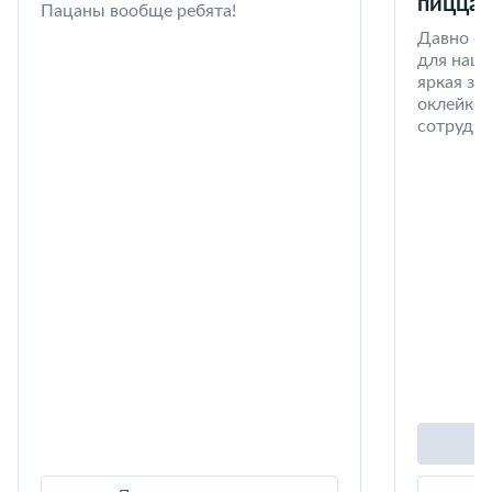
пицца 
Пацаны вообще ребята!
Давно со
для наши
яркая за
оклейке 
сотрудни