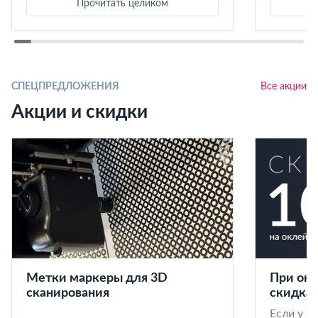
Прочитать целиком
СПЕЦПРЕДЛОЖЕНИЯ
Все акции
Акции и скидки
Метки маркеры для 3D
При окл
сканирования
скидка 
Если у в