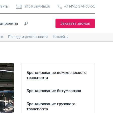
такты
info@vinyl-tm.ru
+7 (495) 374-63-61
цпроекты
Заказать звонок
то
По видам деятельности
Наклейки
Брендирование коммерческого
транспорта
Брендирование битумовозов
Брендирование грузового
транспорта