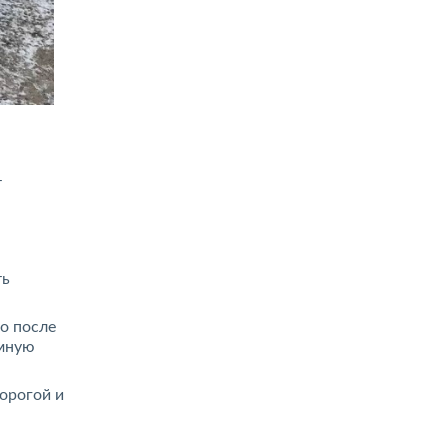
т
ть
о после
амную
орогой и