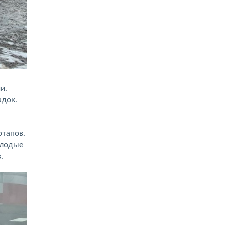
и.
адок.
ртапов.
олодые
.