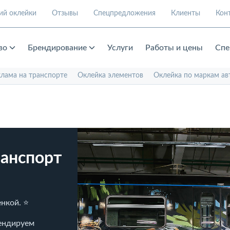
ий оклейки
Отзывы
Спецпредложения
Клиенты
Кон
во
Брендирование
Услуги
Работы и цены
Спе
клама на транспорте
Оклейка элементов
Оклейка по маркам ав
анспорт
нкой. ⭐
рендируем