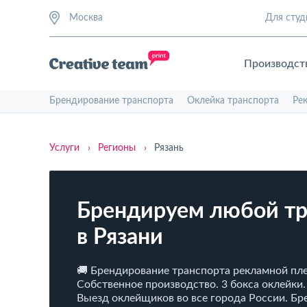
Москва
Для студ
Производст
Брендирование транспорта
Оклейка транспорта
Ре
Услуги
›
Регионы
›
Рязань
Брендируем любой тр
в Рязани
🚚 Брендирование транспорта рекламной пле
Собственное производство. 3 бокса оклейки.
Выезд оклейщиков во все города России. Б