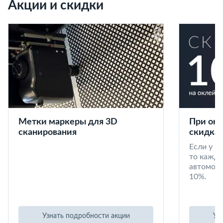
Акции и скидки
Метки маркеры для 3D
При окл
сканирования
скидка 
Если у в
то кажд
автомоби
10%.
Узнать подробности акции
Уз