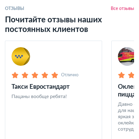
ОТЗЫВЫ
Все отзывы
Почитайте отзывы наших
постоянных клиентов
Отлично
Такси Евростандарт
Оклейк
пицца 
Пацаны вообще ребята!
Давно со
для наши
яркая за
оклейке 
сотрудни