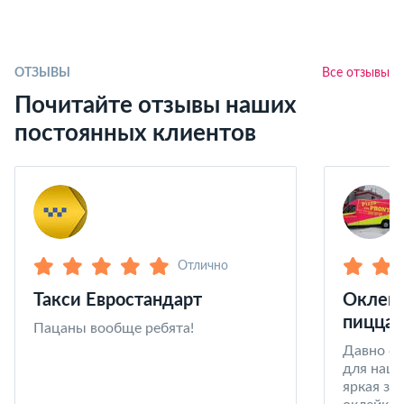
ОТЗЫВЫ
Все отзывы
Почитайте отзывы наших
постоянных клиентов
Отлично
Такси Евростандарт
Оклейк
пицца 
Пацаны вообще ребята!
Давно со
для наши
яркая за