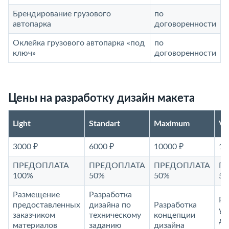
Брендирование грузового
по
автопарка
договоренности
Оклейка грузового автопарка «под
по
ключ»
договоренности
Цены на разработку дизайн макета
Light
Standart
Maximum
V
3000 ₽
6000 ₽
10000 ₽
15
ПРЕДОПЛАТА
ПРЕДОПЛАТА
ПРЕДОПЛАТА
П
100%
50%
50%
5
Размещение
Разработка
Ра
предоставленных
дизайна по
Разработка
ун
заказчиком
техническому
концепции
ди
материалов
заданию
дизайна