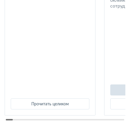
оклейке 
сотрудни
Прочитать целиком