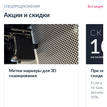
СПЕЦПРЕДЛОЖЕНИЯ
Все акции
Акции и скидки
Метки маркеры для 3D
При окл
сканирования
скидка 
Если у в
то кажд
автомоби
10%.