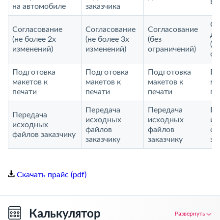
ви
на автомобиле
заказчика
Со
Согласование
Согласование
Согласование
до
(не более 2х
(не более 3х
(без
(б
изменений)
изменений)
ограничений)
ог
Подготовка
Подготовка
Подготовка
По
макетов к
макетов к
макетов к
ма
печати
печати
печати
пе
Передача
Передача
Пе
Передача
исходных
исходных
ис
исходных
файлов
файлов
фа
файлов заказчику
заказчику
заказчику
за
Скачать прайс (pdf)
Калькулятор
Развернуть