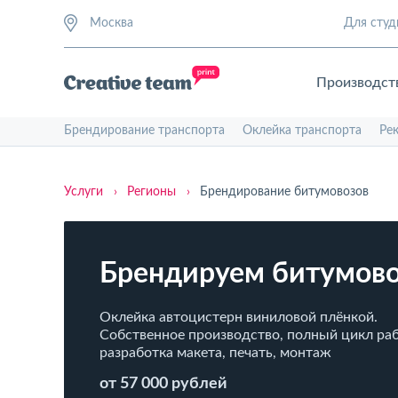
Москва
Для студ
Производст
Брендирование транспорта
Оклейка транспорта
Ре
Услуги
›
Регионы
›
Брендирование битумовозов
Брендируем битумов
Оклейка автоцистерн виниловой плёнкой.
Собственное производство, полный цикл раб
разработка макета, печать, монтаж
от 57 000 рублей