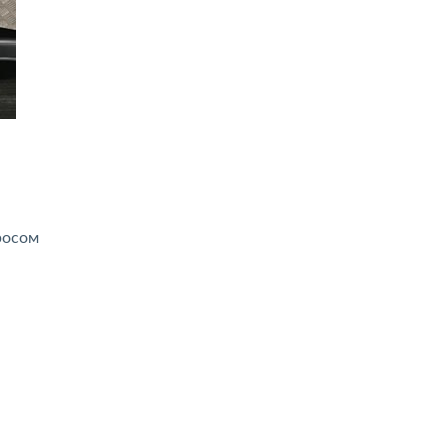
росом