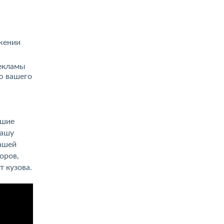
яжении
рекламы
ю вашего
йшие
вашу
ашей
оров,
 кузова.