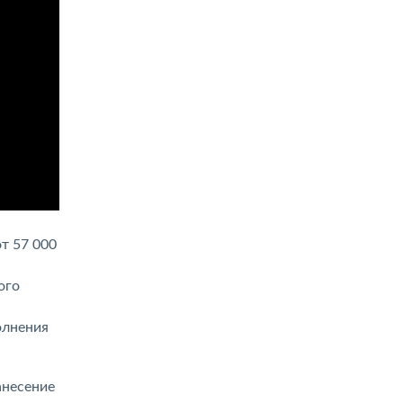
т 57 000
ого
олнения
анесение