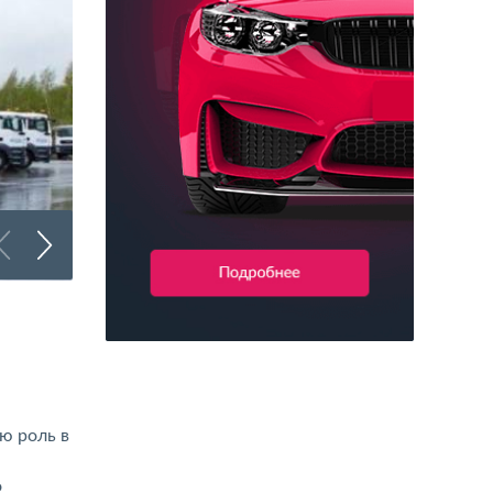
Брендирование битумовозов
ю роль в
о