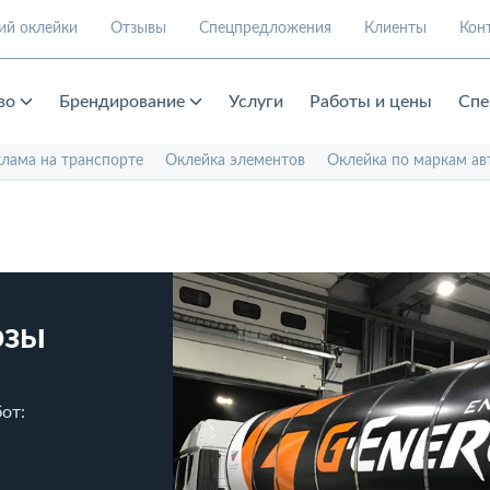
ий оклейки
Отзывы
Спецпредложения
Клиенты
Кон
во
Брендирование
Услуги
Работы и цены
Спе
клама на транспорте
Оклейка элементов
Оклейка по маркам ав
озы
от: