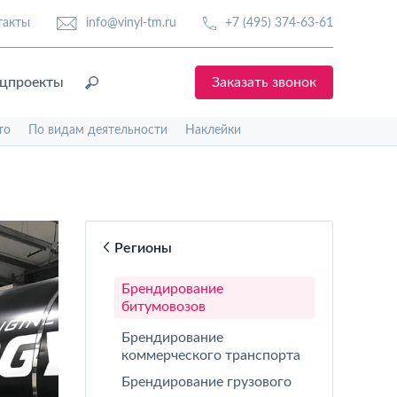
такты
info@vinyl-tm.ru
+7 (495) 374-63-61
цпроекты
Заказать звонок
то
По видам деятельности
Наклейки
Регионы
Брендирование
битумовозов
Брендирование
коммерческого транспорта
Брендирование грузового