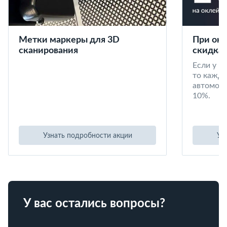
Метки маркеры для 3D
При окл
сканирования
скидка 
Если у в
то кажд
автомоби
10%.
Узнать подробности акции
Уз
У вас остались вопросы?