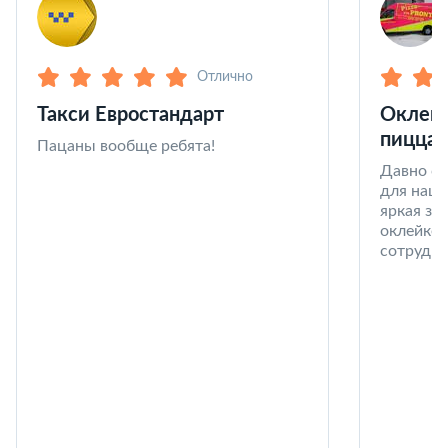
Отлично
Такси Евростандарт
Оклейк
пицца 
Пацаны вообще ребята!
Давно со
для наши
яркая за
оклейке 
сотрудни