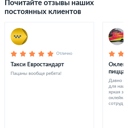
Почитайте отзывы наших
постоянных клиентов
Отлично
Такси Евростандарт
Оклейк
пицца 
Пацаны вообще ребята!
Давно со
для наши
яркая за
оклейке 
сотрудни