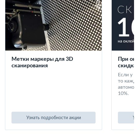
Метки маркеры для 3D
При окл
сканирования
скидка 
Если у в
то кажд
автомоби
10%.
Узнать подробности акции
Уз