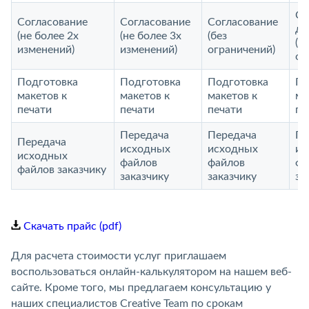
Со
Согласование
Согласование
Согласование
до
(не более 2х
(не более 3х
(без
(б
изменений)
изменений)
ограничений)
ог
Подготовка
Подготовка
Подготовка
По
макетов к
макетов к
макетов к
ма
печати
печати
печати
пе
Передача
Передача
Пе
Передача
исходных
исходных
ис
исходных
файлов
файлов
фа
файлов заказчику
заказчику
заказчику
за
Скачать прайс (pdf)
Для расчета стоимости услуг приглашаем
воспользоваться онлайн-калькулятором на нашем веб-
сайте. Кроме того, мы предлагаем консультацию у
наших специалистов Creative Team по срокам