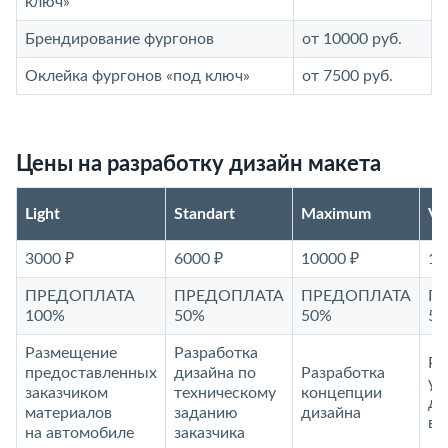
ключ»
Брендирование фургонов
от 10000 руб.
Оклейка фургонов «под ключ»
от 7500 руб.
Цены на разработку дизайн макета
Light
Standart
Maximum
V
3000 ₽
6000 ₽
10000 ₽
15
ПРЕДОПЛАТА
ПРЕДОПЛАТА
ПРЕДОПЛАТА
П
100%
50%
50%
5
Размещение
Разработка
Ра
предоставленных
дизайна по
Разработка
ун
заказчиком
техническому
концепции
ди
материалов
заданию
дизайна
ви
на автомобиле
заказчика