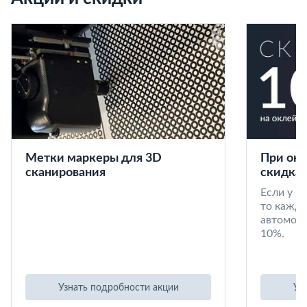
Метки маркеры для 3D
При окл
сканирования
скидка 
Если у в
то кажд
автомоби
10%.
Узнать подробности акции
Уз