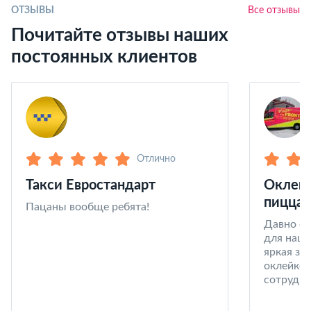
ОТЗЫВЫ
Все отзывы
Почитайте отзывы наших
постоянных клиентов
Отлично
Такси Евростандарт
Оклейк
пицца 
Пацаны вообще ребята!
Давно со
для наши
яркая за
оклейке 
сотрудни