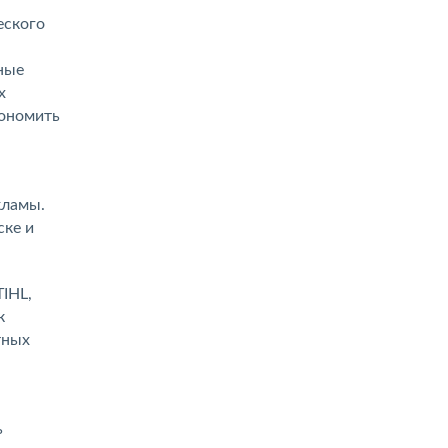
еского
ные
х
кономить
кламы.
ске и
TIHL,
к
тных
ь