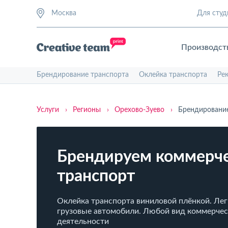
Москва
Для студ
Производст
Брендирование транспорта
Оклейка транспорта
Ре
Услуги
›
Регионы
›
Орехово-Зуево
›
Брендирование
Брендируем коммерч
транспорт
Оклейка транспорта виниловой плёнкой. Лег
грузовые автомобили. Любой вид коммерче
деятельности