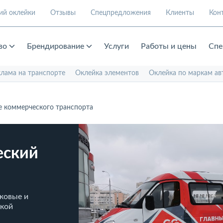
ий оклейки
Отзывы
Спецпредложения
Клиенты
Кон
во
Брендирование
Услуги
Работы и цены
Спе
клама на транспорте
Оклейка элементов
Оклейка по маркам ав
 коммерческого транспорта
еский
ковые и
ской