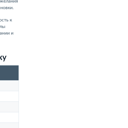
ожелания
ановки.
ость к
алы
ании и
ку