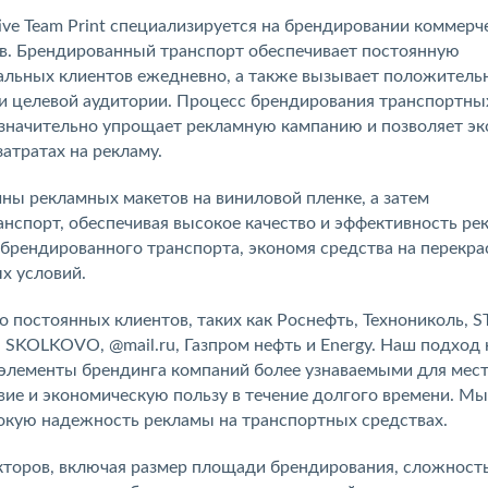
ve Team Print специализируется на брендировании коммерч
в. Брендированный транспорт обеспечивает постоянную
альных клиентов ежедневно, а также вызывает положитель
ди целевой аудитории. Процесс брендирования транспортны
о значительно упрощает рекламную кампанию и позволяет э
атратах на рекламу.
ны рекламных макетов на виниловой пленке, а затем
нспорт, обеспечивая высокое качество и эффективность ре
брендированного транспорта, экономя средства на перекра
х условий.
о постоянных клиентов, таких как Роснефть, Технониколь, S
 SKOLKOVO, @mail.ru, Газпром нефть и Energy. Наш подход 
е элементы брендинга компаний более узнаваемыми для мес
вие и экономическую пользу в течение долгого времени. Мы
окую надежность рекламы на транспортных средствах.
кторов, включая размер площади брендирования, сложност