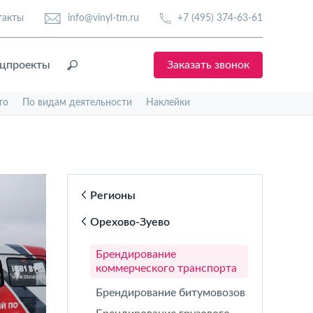
такты
info@vinyl-tm.ru
+7 (495) 374-63-61
цпроекты
Заказать звонок
то
По видам деятельности
Наклейки
Регионы
Орехово-Зуево
Брендирование
коммерческого транспорта
Брендирование битумовозов