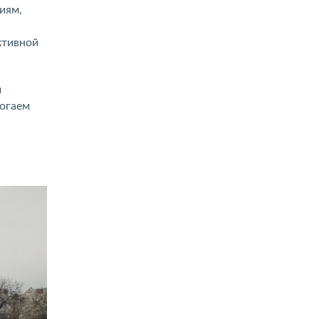
иям,
ктивной
м
могаем