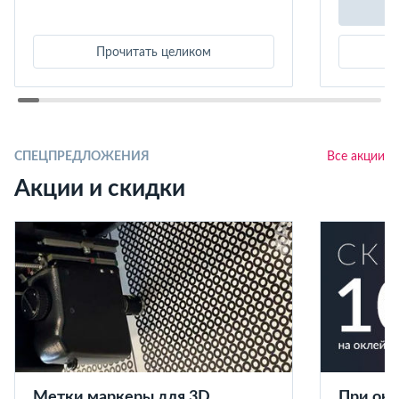
Прочитать целиком
СПЕЦПРЕДЛОЖЕНИЯ
Все акции
Акции и скидки
Метки маркеры для 3D
При окл