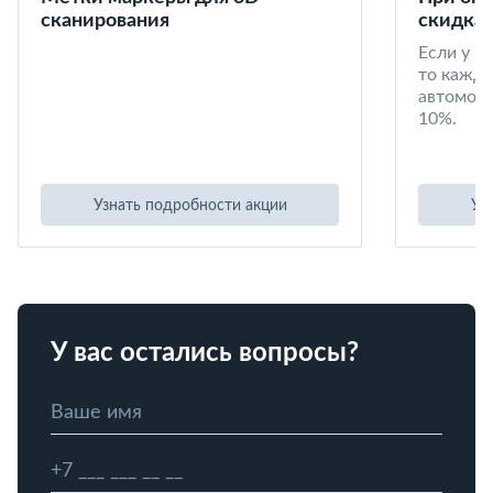
сканирования
скидка 
Если у в
то кажд
автомоби
10%.
Узнать подробности акции
Уз
У вас остались вопросы?