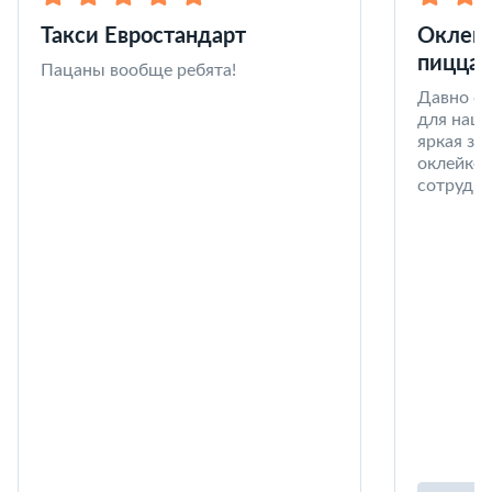
Такси Евростандарт
Оклейк
пицца 
Пацаны вообще ребята!
Давно со
для наши
яркая за
оклейке 
сотрудни