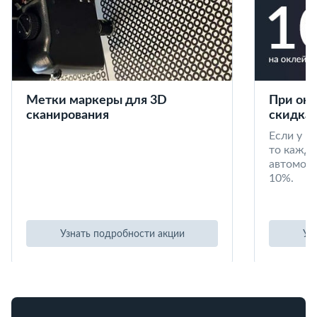
Метки маркеры для 3D
При окл
сканирования
скидка 
Если у в
то кажд
автомоби
10%.
Узнать подробности акции
Уз