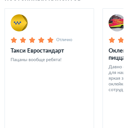
Отлично
Такси Евростандарт
Оклейк
пицца 
Пацаны вообще ребята!
Давно со
для наши
яркая за
оклейке 
сотрудни