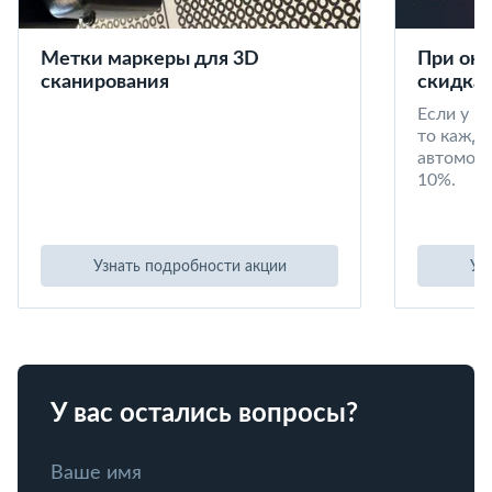
Метки маркеры для 3D
При окл
сканирования
скидка 
Если у в
то кажд
автомоби
10%.
Узнать подробности акции
Уз
У вас остались вопросы?