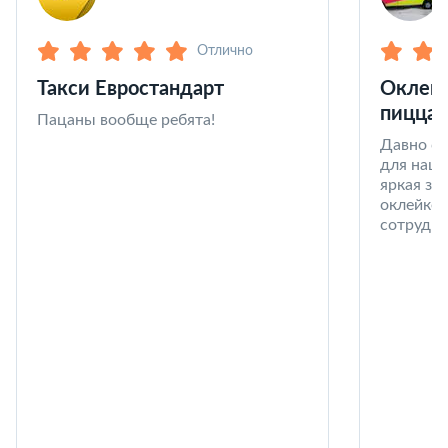
Отлично
Такси Евростандарт
Оклейк
пицца 
Пацаны вообще ребята!
Давно со
для наши
яркая за
оклейке 
сотрудни