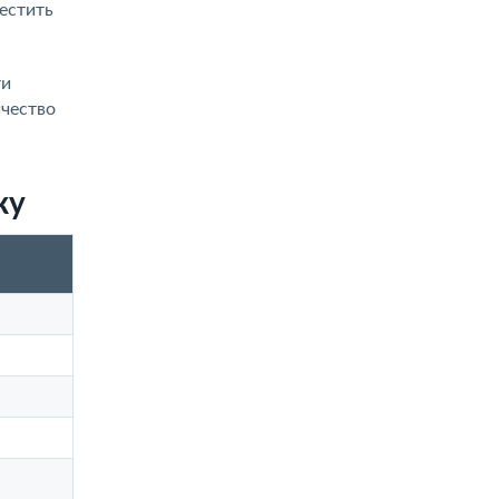
естить
ти
ичество
ку