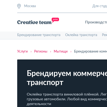
Москва
Для студ
Производст
Брендирование транспорта
Оклейка транспорта
Ре
Услуги
›
Регионы
›
Мытищи
›
Брендирование комм
Брендируем коммерч
транспорт
Оклейка транспорта виниловой плёнкой. Лег
грузовые автомобили. Любой вид коммерче
деятельности