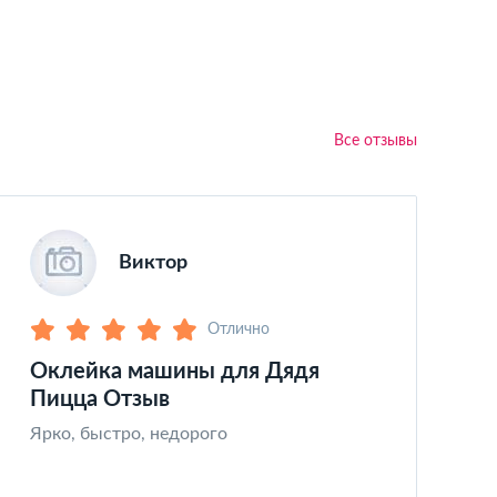
Все отзывы
Виктор
Отлично
Оклейка машины для Дядя
З
Пицца Отзыв
Ч
к
Ярко, быстро, недорого
х
а
т