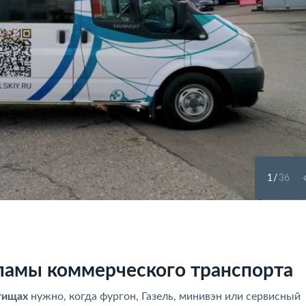
1
/
36
ламы коммерческого транспорта
тищах
нужно, когда фургон, Газель, минивэн или сервисный