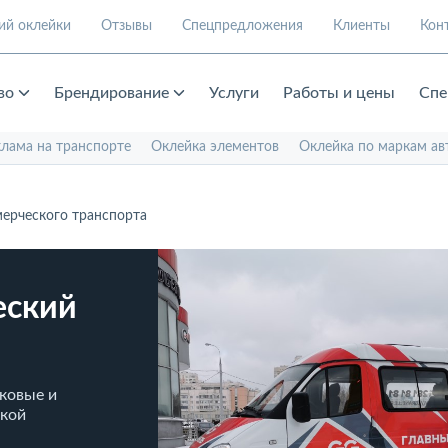
ий оклейки
Отзывы
Спецпредложения
Клиенты
Кон
во
Брендирование
Услуги
Работы и цены
Спе
клама на транспорте
Оклейка элементов
Оклейка по маркам ав
ерческого транспорта
еский
ковые и
ской