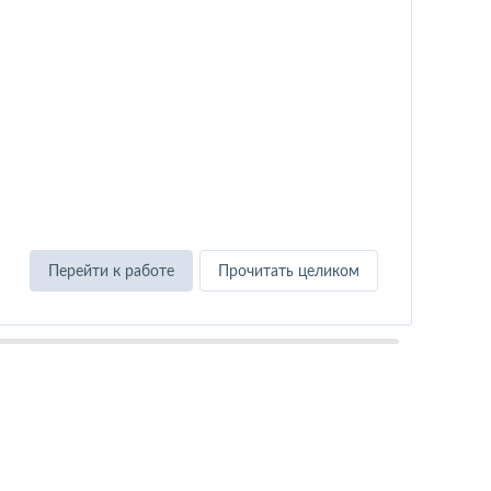
и
с
з
Перейти к работе
Прочитать целиком