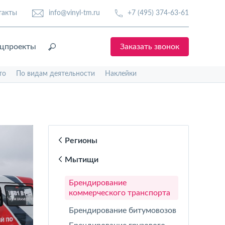
такты
info@vinyl-tm.ru
+7 (495) 374-63-61
цпроекты
Заказать звонок
то
По видам деятельности
Наклейки
Регионы
Мытищи
Брендирование
коммерческого транспорта
Брендирование битумовозов