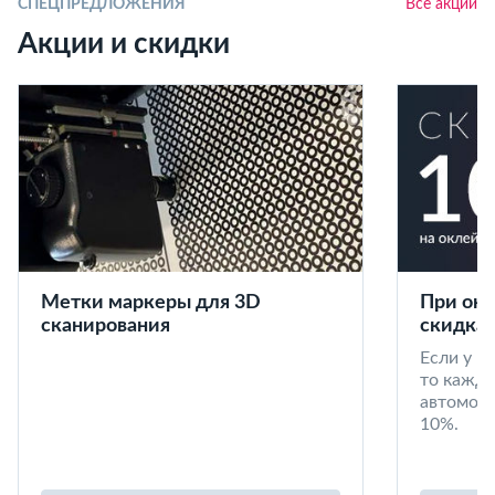
СПЕЦПРЕДЛОЖЕНИЯ
Все акции
Акции и скидки
Метки маркеры для 3D
При окл
сканирования
скидка 
Если у в
то кажд
автомоби
10%.