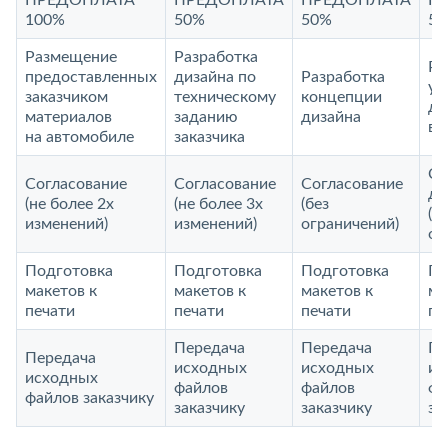
ПРЕДОПЛАТА
ПРЕДОПЛАТА
ПРЕДОПЛАТА
П
100%
50%
50%
5
Размещение
Разработка
Ра
предоставленных
дизайна по
Разработка
ун
заказчиком
техническому
концепции
ди
материалов
заданию
дизайна
ви
на автомобиле
заказчика
Со
Согласование
Согласование
Согласование
до
(не более 2х
(не более 3х
(без
(б
изменений)
изменений)
ограничений)
ог
Подготовка
Подготовка
Подготовка
По
макетов к
макетов к
макетов к
ма
печати
печати
печати
пе
Передача
Передача
Пе
Передача
исходных
исходных
ис
исходных
файлов
файлов
фа
файлов заказчику
заказчику
заказчику
за