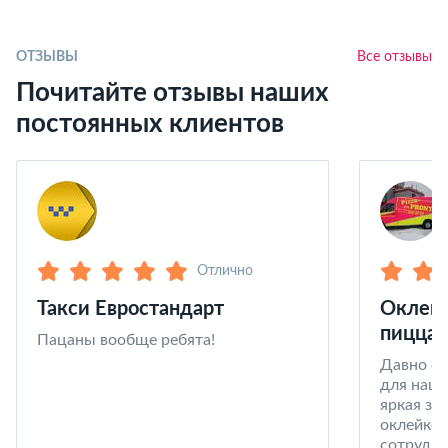
ОТЗЫВЫ
Все отзывы
Почитайте отзывы наших
постоянных клиентов
Отлично
Такси Евростандарт
Оклейк
пицца 
Пацаны вообще ребята!
Давно со
для наши
яркая за
оклейке 
сотрудни