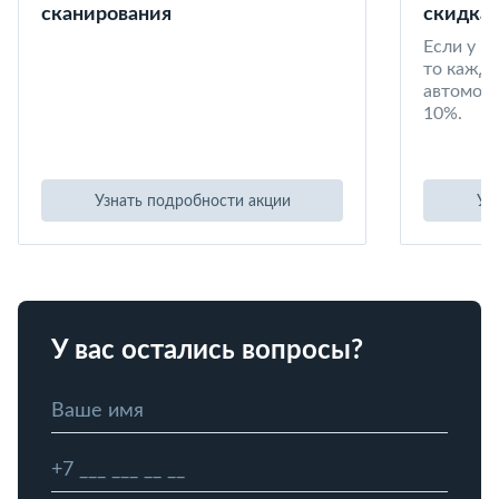
сканирования
скидка 
Если у в
то кажд
автомоби
10%.
Узнать подробности акции
Уз
У вас остались вопросы?