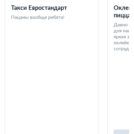
Такси Евростандарт
Оклейк
пицца 
Пацаны вообще ребята!
Давно со
для наши
яркая за
оклейке 
сотрудни