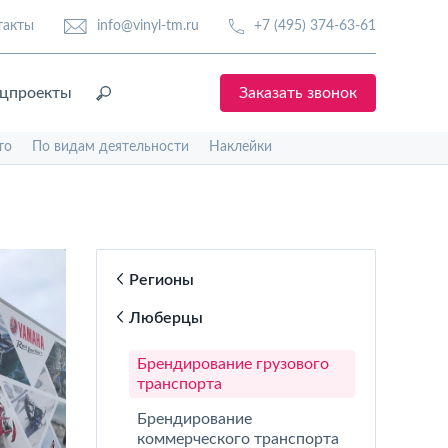
такты
info@vinyl-tm.ru
+7 (495) 374-63-61
цпроекты
Заказать звонок
то
По видам деятельности
Наклейки
Регионы
Люберцы
Брендирование грузового
транспорта
Брендирование
коммерческого транспорта