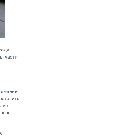
хода
ы части
нимание
оставить
зайн
чных
е