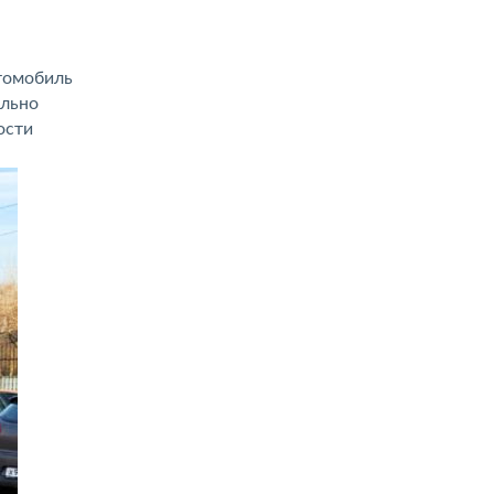
втомобиль
ельно
ости