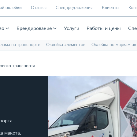
ий оклейки
Отзывы
Спецпредложения
Клиенты
Кон
во
Брендирование
Услуги
Работы и цены
Спе
клама на транспорте
Оклейка элементов
Оклейка по маркам ав
ового транспорта
спорта
а макета,