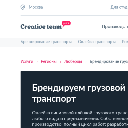
Москва
Для студ
Производст
Брендирование транспорта
Оклейка транспорта
Ре
Услуги
›
Регионы
›
Люберцы
›
Брендирование груз
Брендируем грузовой
транспорт
Оклейка виниловой плёнкой грузового тран
любого вида и предназначения. Собственное
производство, полный цикл работ: разработк