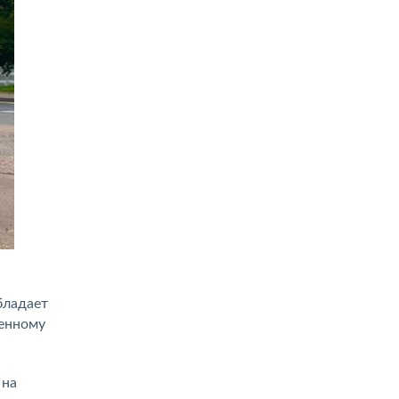
бладает
венному
 на