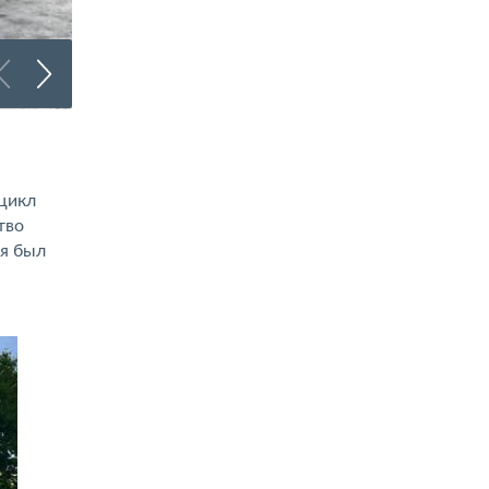
Брендирование грузового транспорта
 цикл
тво
ия был