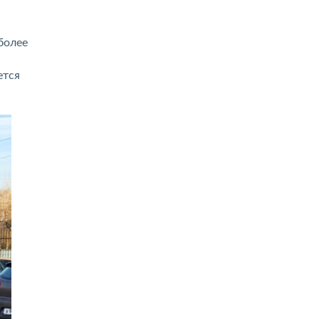
более
ется