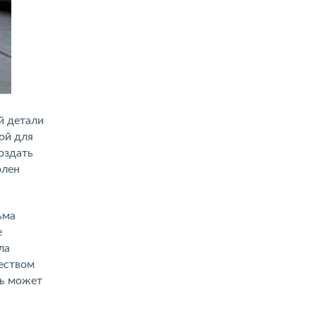
й детали
ой для
оздать
олен
ьма
е
ла
еством
дь может