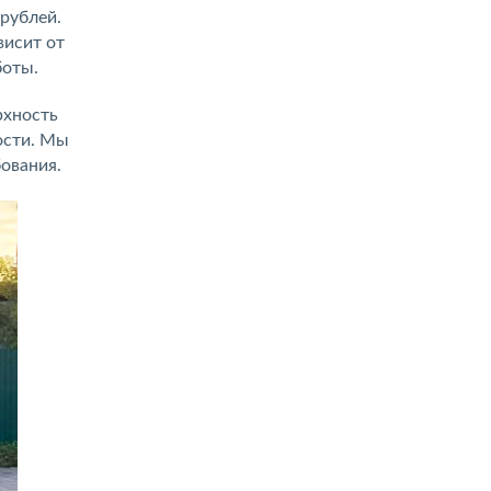
рублей.
висит от
боты.
рхность
ости. Мы
ования.