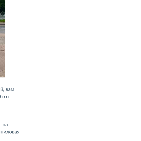
й, вам
Этот
т на
иниловая