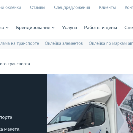
ий оклейки
Отзывы
Спецпредложения
Клиенты
Кон
во
Брендирование
Услуги
Работы и цены
Спе
клама на транспорте
Оклейка элементов
Оклейка по маркам ав
ого транспорта
спорта
а макета,