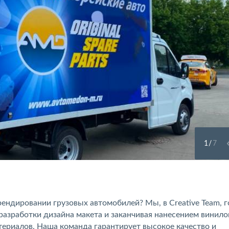
1
/
7
ендировании грузовых автомобилей? Мы, в Creative Team, 
разработки дизайна макета и заканчивая нанесением винило
ериалов. Наша команда гарантирует высокое качество и