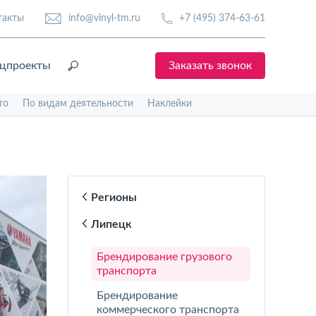
такты
info@vinyl-tm.ru
+7 (495) 374-63-61
цпроекты
Заказать звонок
то
По видам деятельности
Наклейки
Регионы
Липецк
Брендирование грузового
транспорта
Брендирование
коммерческого транспорта