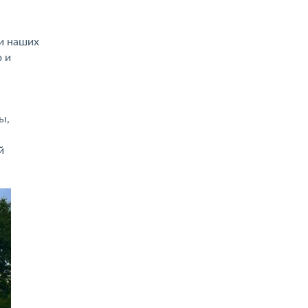
и наших
о и
ы,
й