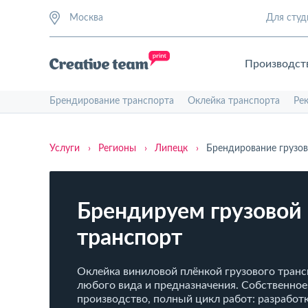
Москва
Для студ
Производст
Брендирование транспорта
Оклейка транспорта
Ре
Услуги
›
Регионы
›
Липецк
›
Брендирование грузов
Брендируем грузовой
транспорт
Оклейка виниловой плёнкой грузового тран
любого вида и предназначения. Собственное
производство, полный цикл работ: разработк