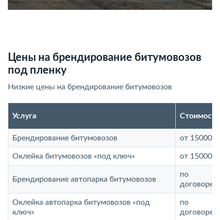
Цены на брендирование битумовозов
под пленку
Низкие цены на брендирование битумовозов
Услуга
Стоимость
Брендирование битумовозов
от 15000 р
Оклейка битумовозов «под ключ»
от 15000 р
по
Брендирование автопарка битумовозов
договорен
Оклейка автопарка битумовозов «под
по
ключ»
договорен