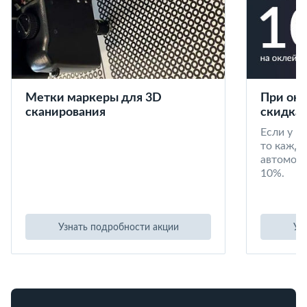
Метки маркеры для 3D
При окл
сканирования
скидка 
Если у в
то кажд
автомоби
10%.
Узнать подробности акции
Уз