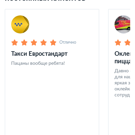
Отлично
Такси Евростандарт
Оклейк
пицца 
Пацаны вообще ребята!
Давно со
для наши
яркая за
оклейке 
сотрудни