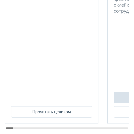
оклейке 
сотрудни
Прочитать целиком