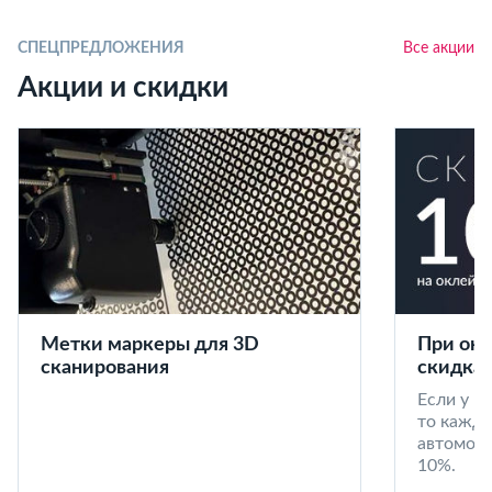
СПЕЦПРЕДЛОЖЕНИЯ
Все акции
Акции и скидки
Метки маркеры для 3D
При окл
сканирования
скидка 
Если у в
то кажд
автомоби
10%.