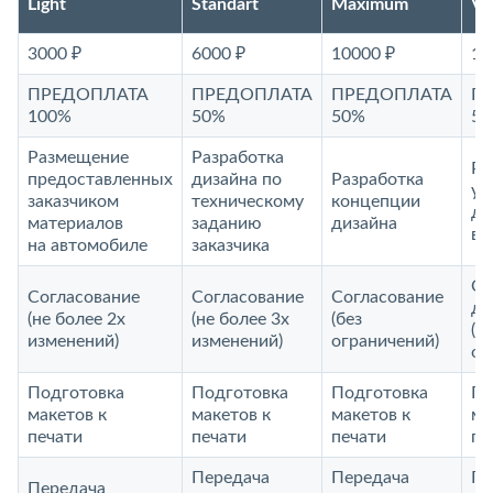
Light
Standart
Maximum
V
3000 ₽
6000 ₽
10000 ₽
15
ПРЕДОПЛАТА
ПРЕДОПЛАТА
ПРЕДОПЛАТА
П
100%
50%
50%
5
Размещение
Разработка
Ра
предоставленных
дизайна по
Разработка
ун
заказчиком
техническому
концепции
ди
материалов
заданию
дизайна
ви
на автомобиле
заказчика
Со
Согласование
Согласование
Согласование
до
(не более 2х
(не более 3х
(без
(б
изменений)
изменений)
ограничений)
ог
Подготовка
Подготовка
Подготовка
По
макетов к
макетов к
макетов к
ма
печати
печати
печати
пе
Передача
Передача
Пе
Передача