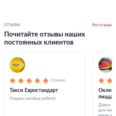
ОТЗЫВЫ
Все отзывы
Почитайте отзывы наших
постоянных клиентов
Отлично
Такси Евростандарт
Оклейк
пицца 
Пацаны вообще ребята!
Давно со
для наши
яркая за