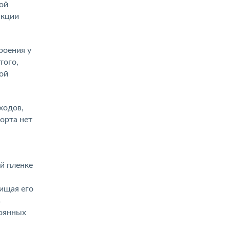
ой
нкции
роения у
того,
ой
ходов,
орта нет
й пленке
щищая его
в
тоянных