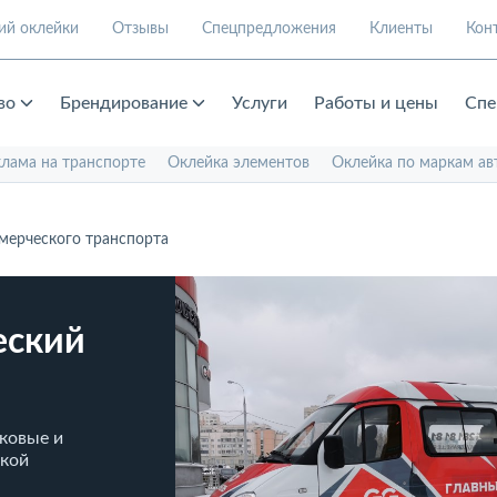
ий оклейки
Отзывы
Спецпредложения
Клиенты
Кон
во
Брендирование
Услуги
Работы и цены
Спе
клама на транспорте
Оклейка элементов
Оклейка по маркам ав
мерческого транспорта
еский
ковые и
ской