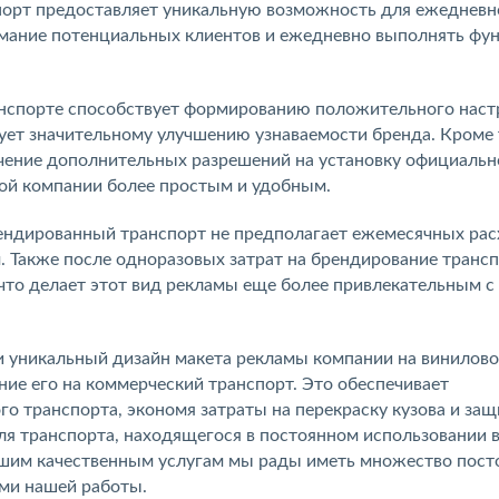
орт предоставляет уникальную возможность для ежедневн
нимание потенциальных клиентов и ежедневно выполнять фу
нспорте способствует формированию положительного наст
вует значительному улучшению узнаваемости бренда. Кроме 
учение дополнительных разрешений на установку официальн
ной компании более простым и удобным.
рендированный транспорт не предполагает ежемесячных рас
 Также после одноразовых затрат на брендирование трансп
что делает этот вид рекламы еще более привлекательным с
и уникальный дизайн макета рекламы компании на винилово
ние его на коммерческий транспорт. Это обеспечивает
го транспорта, экономя затраты на перекраску кузова и за
ля транспорта, находящегося в постоянном использовании 
ашим качественным услугам мы рады иметь множество пос
ами нашей работы.