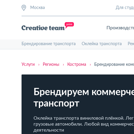
Москва
Для студ
Производст
Брендирование транспорта
Оклейка транспорта
Ре
Услуги
›
Регионы
›
Кострома
›
Брендирование ком
Брендируем коммерч
транспорт
Оклейка транспорта виниловой плёнкой. Лег
грузовые автомобили. Любой вид коммерче
деятельности