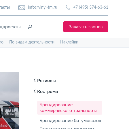
такты
info@vinyl-tm.ru
+7 (495) 374-63-61
цпроекты
Заказать звонок
то
По видам деятельности
Наклейки
Регионы
Кострома
Брендирование
коммерческого транспорта
Брендирование битумовозов