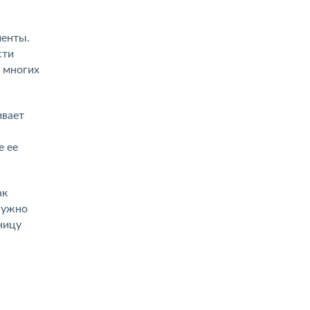
менты.
сти
е многих
ивает
е ее
ак
нужно
ницу